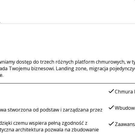
S
apewniamy dostęp do trzech różnych platform chmurowych, w 
a Twojemu biznesowi. Landing zone, migracja pojedynczych a
e.
Chmura b
Wbudowa
owa stworzona od podstaw i zarządzana przez
 dzięki czemu wspiera pełną zgodność z
Zaawans
astyczna architektura pozwala na zbudowanie