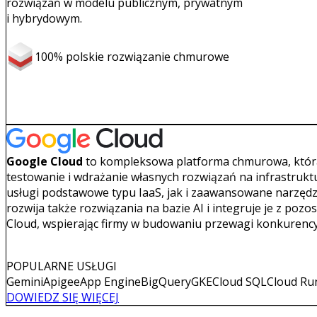
rozwiązań w modelu publicznym, prywatnym
i hybrydowym.
100% polskie rozwiązanie chmurowe
Google Cloud
to kompleksowa platforma chmurowa, któr
testowanie i wdrażanie własnych rozwiązań na infrastruk
usługi podstawowe typu IaaS, jak i zaawansowane narzędzi
rozwija także rozwiązania na bazie AI i integruje je z poz
Cloud, wspierając firmy w budowaniu przewagi konkurency
POPULARNE USŁUGI
Gemini
Apigee
App Engine
BigQuery
GKE
Cloud SQL
Cloud Ru
DOWIEDZ SIĘ WIĘCEJ