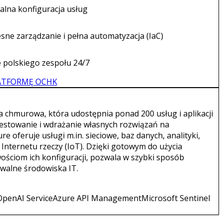
alna konfiguracja usług
ne zarządzanie i pełna automatyzacja (IaC)
 polskiego zespołu 24/7
ATFORMĘ OCHK
a chmurowa, która udostępnia ponad 200 usług i aplikacji
estowanie i wdrażanie własnych rozwiązań na
re oferuje usługi m.in. sieciowe, baz danych, analityki,
az Internetu rzeczy (IoT). Dzięki gotowym do użycia
ościom ich konfiguracji, pozwala w szybki sposób
walne środowiska IT.
OpenAI Service
Azure API Management
Microsoft Sentinel