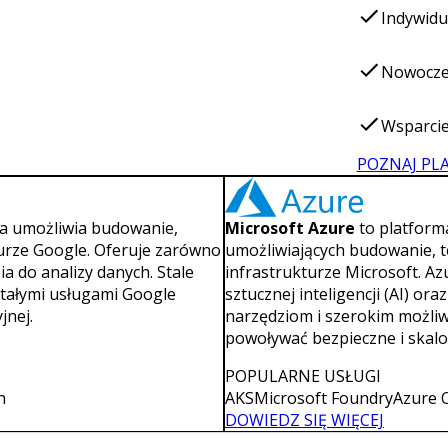
Indywidu
Nowoczes
Wsparcie
POZNAJ PL
a umożliwia budowanie,
Microsoft Azure
to platform
turze Google. Oferuje zarówno
umożliwiających budowanie, t
a do analizy danych. Stale
infrastrukturze Microsoft. Azu
ostałymi usługami Google
sztucznej inteligencji (AI) or
jnej.
narzędziom i szerokim możliw
powoływać bezpieczne i skalo
POPULARNE USŁUGI
n
AKS
Microsoft Foundry
Azure 
DOWIEDZ SIĘ WIĘCEJ