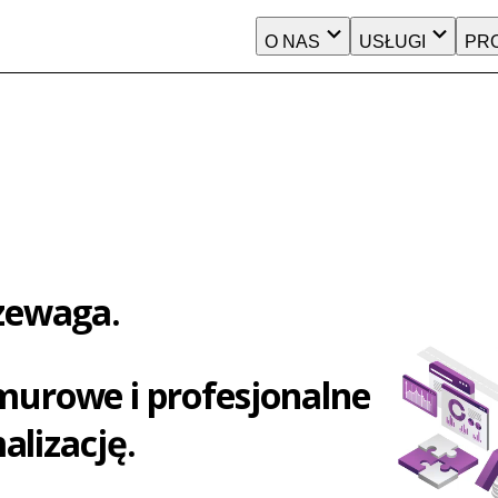
O NAS
USŁUGI
PR
zewaga.
rowe i profesjonalne 

alizację.