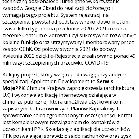
techniczną doskonałość i umiejętne wykorzystanie
zasobów Google Cloud do realizacji złożonego i
wymagającego projektu. System rejestracji na
szczepienia, powstał od podstaw w rekordowo krótkim
czasie kilku tygodni na przełomie 2020 i 2021 roku na
zlecenie Centrum e-Zdrowia i był sukcesywnie rozwijany o
kolejne funkcje oraz utrzymywany i monitorowany przez
zespół OChK. Od połowy stycznia 2021 do połowy
kwietnia 2022 dzięki e-Rejestracja zrealizowano ponad 49
mln wizyt szczepiennych przeciwko COVID–19.
Kolejny projekt, który wzięto pod uwagę przy audycie
specjalizacji Application Development to
Serwis
MojePPK
. Chmura Krajowa zaprojektowała (architektura,
UX) i wykonała aplikację internetową działająca w
chmurze publicznej, która umożliwia użytkownikom
zapisanym do Pracowniczych Planów Kapitałowych
sprawdzanie salda zgromadzonych oszczędności. Portal
jest kompleksowym rozwiązaniem do kontaktów z
uczestnikami PPK. Składa się z aplikacji dla uczestników
PPK pozwalającej sprawdzić saldo rachunków oraz zyski