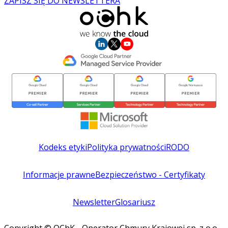
ZAPISZ SIĘ DO NEWSLETTERA
Kodeks etyki
Polityka prywatności
RODO
Informacje prawne
Bezpieczeństwo - Certyfikaty
Newsletter
Glosariusz