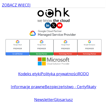
ZOBACZ WIĘCEJ
Kodeks etyki
Polityka prywatności
RODO
Informacje prawne
Bezpieczeństwo - Certyfikaty
Newsletter
Glosariusz