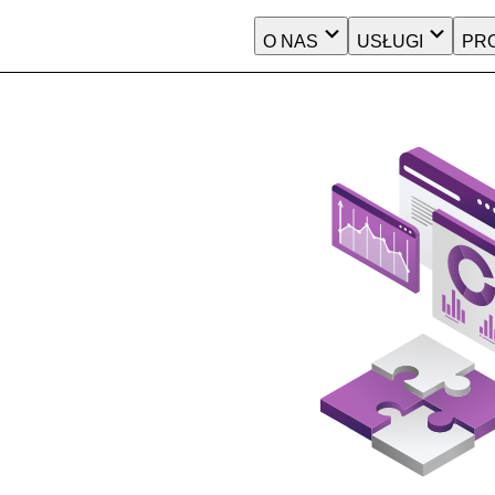
O NAS
USŁUGI
PR