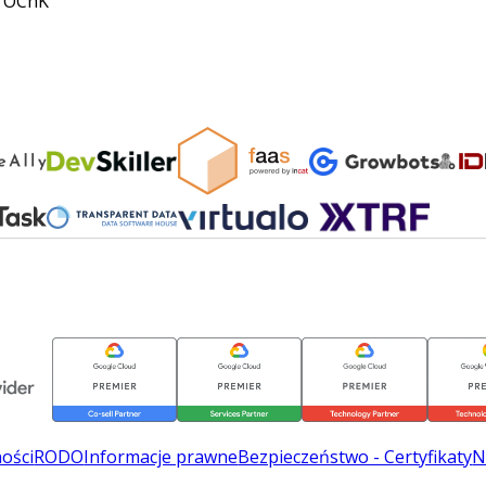
OChK
ności
RODO
Informacje prawne
Bezpieczeństwo - Certyfikaty
N