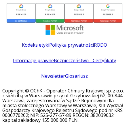
Kodeks etyki
Polityka prywatności
RODO
Informacje prawne
Bezpieczeństwo - Certyfikaty
Newsletter
Glosariusz
Copyright © OChK - Operator Chmury Krajowej sp. z o.o.
z siedzibą w Warszawie przy ul. Grzybowskiej 62, 00-844
Warszawa, zarejestrowana w Sądzie Rejonowym dla
miasta stołecznego Warszawy w Warszawie, XIII Wydział
Gospodarczy Krajowego Rejestru Sądowego pod nr KRS
0000770202; NIP: 525-277-57-89 REGON: 382039032;
kapitał zakładowy 155 000 000 PLN.