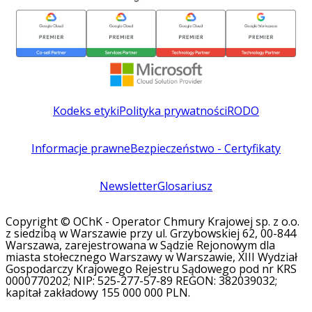
Kodeks etyki
Polityka prywatności
RODO
Informacje prawne
Bezpieczeństwo - Certyfikaty
Newsletter
Glosariusz
Copyright © OChK - Operator Chmury Krajowej sp. z o.o.
z siedzibą w Warszawie przy ul. Grzybowskiej 62, 00-844
Warszawa, zarejestrowana w Sądzie Rejonowym dla
miasta stołecznego Warszawy w Warszawie, XIII Wydział
Gospodarczy Krajowego Rejestru Sądowego pod nr KRS
0000770202; NIP: 525-277-57-89 REGON: 382039032;
kapitał zakładowy 155 000 000 PLN.