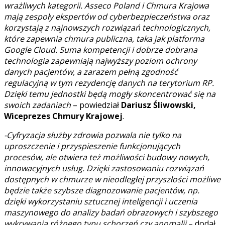
wrażliwych kategorii. Asseco Poland i Chmura Krajowa
mają zespoły ekspertów od cyberbezpieczeństwa oraz
korzystają z najnowszych rozwiązań technologicznych,
które zapewnia chmura publiczna, taka jak platforma
Google Cloud. Suma kompetencji i dobrze dobrana
technologia zapewniają najwyższy poziom ochrony
danych pacjentów, a zarazem pełną zgodność
regulacyjną w tym rezydencję danych na terytorium RP.
Dzięki temu jednostki będą mogły skoncentrować się na
swoich zadaniach
– powiedział
Dariusz Śliwowski,
Wiceprezes Chmury Krajowej
.
-Cyfryzacja służby zdrowia pozwala nie tylko na
uproszczenie i przyspieszenie funkcjonujących
procesów, ale otwiera też możliwości budowy nowych,
innowacyjnych usług. Dzięki zastosowaniu rozwiązań
dostępnych w chmurze w nieodległej przyszłości możliwe
będzie także szybsze diagnozowanie pacjentów, np.
dzięki wykorzystaniu sztucznej inteligencji i uczenia
maszynowego do analizy badań obrazowych i szybszego
wykrywania różnego typu schorzeń czy anomalii
– dodał