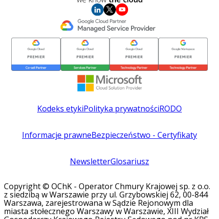
Kodeks etyki
Polityka prywatności
RODO
Informacje prawne
Bezpieczeństwo - Certyfikaty
Newsletter
Glosariusz
Copyright © OChK - Operator Chmury Krajowej sp. z o.o.
z siedzibą w Warszawie przy ul. Grzybowskiej 62, 00-844
Warszawa, zarejestrowana w Sądzie Rejonowym dla
miasta stołecznego Warszawy w Warszawie, XIII Wydział