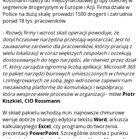
Rossmann należy do międzynarodowej grupy obecnej w
segmencie drogeryjnym w Europie i Azji. Firma działa w
Polsce na dużą skalę: prowadzi 1500 drogerii i zatrudnia
ponad 18 tys. pracowników.
- Rozwój firmy i wzrost skali operacji powoduje, że
dotychczasowe narzędzia przestają wystarczać. Jest to
zauważalne zarówno dla pracowników, którzy pracują z
wielu lokalizacji w coraz większych zespołach i oczekują
dostosowanych do tego narzędzi, ale również przez dział
IT, który zarządza ogromną liczbą aplikacji. Microsoft 365
to pakiet narzędzi biurowych umieszczonych w chmurze
i zintegrowanych ze sobą. Jego wdrożenie zapewni nam
niezawodną platformę do komunikacji i współpracy,
która wesprze wiele procesów w organizacji
- mówi
Piotr
Kiszkiel, CIO Rossmann
.
W skład pakietu wchodzą m.in. najnowsze chmurowe
wersje dobrze znanego edytora tekstu
Word
, arkusza
kalkulacyjnego
Excel
, czy programu do tworzenia
prezentacji
PowerPoint
. Szczególnie istotna z punktu