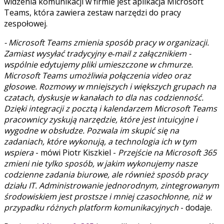
widzenia komunikacji w firmie jest aplikacja Microsoft
Teams, która zawiera zestaw narzędzi do pracy
zespołowej.
- Microsoft Teams zmienia sposób pracy w organizacji.
Zamiast wysyłać tradycyjny e‑mail z załącznikiem -
wspólnie edytujemy pliki umieszczone w chmurze.
Microsoft Teams umożliwia połączenia video oraz
głosowe. Rozmowy w mniejszych i większych grupach na
czatach, dyskusje w kanałach to dla nas codzienność.
Dzięki integracji z pocztą i kalendarzem Microsoft Teams
pracownicy zyskują narzędzie, które jest intuicyjne i
wygodne w obsłudze. Pozwala im skupić się na
zadaniach, które wykonują, a technologia ich w tym
wspiera
- mówi Piotr Kiszkiel -
Przejście na Microsoft 365
zmieni nie tylko sposób, w jakim wykonujemy nasze
codzienne zadania biurowe, ale również sposób pracy
działu IT. Administrowanie jednorodnym, zintegrowanym
środowiskiem jest prostsze i mniej czasochłonne, niż w
przypadku różnych platform komunikacyjnych
- dodaje.