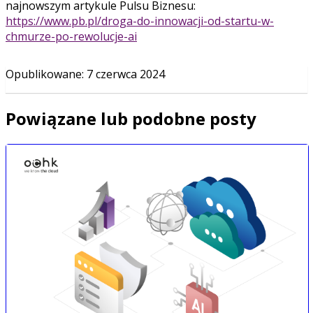
najnowszym artykule Pulsu Biznesu:
https://www.pb.pl/droga-do-innowacji-od-startu-w-
chmurze-po-rewolucje-ai
Opublikowane
:
7 czerwca 2024
Powiązane lub podobne posty