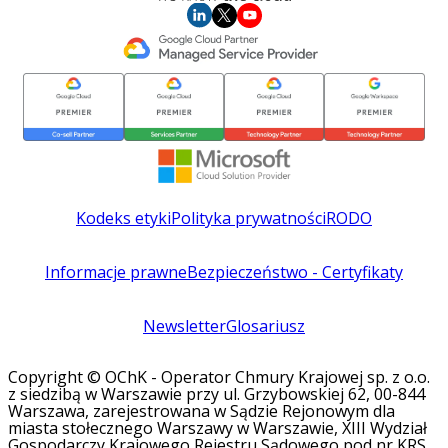
Kodeks etyki
Polityka prywatności
RODO
Informacje prawne
Bezpieczeństwo - Certyfikaty
Newsletter
Glosariusz
Copyright © OChK - Operator Chmury Krajowej sp. z o.o.
z siedzibą w Warszawie przy ul. Grzybowskiej 62, 00-844
Warszawa, zarejestrowana w Sądzie Rejonowym dla
miasta stołecznego Warszawy w Warszawie, XIII Wydział
Gospodarczy Krajowego Rejestru Sądowego pod nr KRS