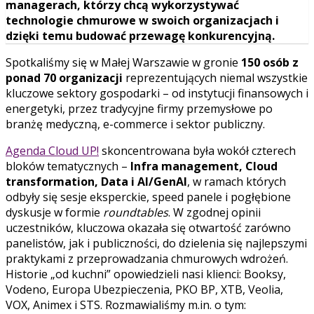
managerach, którzy chcą wykorzystywać
technologie chmurowe w swoich organizacjach i
dzięki temu budować przewagę konkurencyjną.
Spotkaliśmy się w Małej Warszawie w gronie
150 osób z
ponad 70 organizacji
reprezentujących niemal wszystkie
kluczowe sektory gospodarki – od instytucji finansowych i
energetyki, przez tradycyjne firmy przemysłowe po
branżę medyczną, e-commerce i sektor publiczny.
Agenda Cloud UP!
skoncentrowana była wokół czterech
bloków tematycznych –
Infra management, Cloud
transformation, Data i AI/GenAI
, w ramach których
odbyły się sesje eksperckie, speed panele i pogłębione
dyskusje w formie
roundtables
. W zgodnej opinii
uczestników, kluczowa okazała się otwartość zarówno
panelistów, jak i publiczności, do dzielenia się najlepszymi
praktykami z przeprowadzania chmurowych wdrożeń.
Historie „od kuchni” opowiedzieli nasi klienci: Booksy,
Vodeno, Europa Ubezpieczenia, PKO BP, XTB, Veolia,
VOX, Animex i STS. Rozmawialiśmy m.in. o tym: