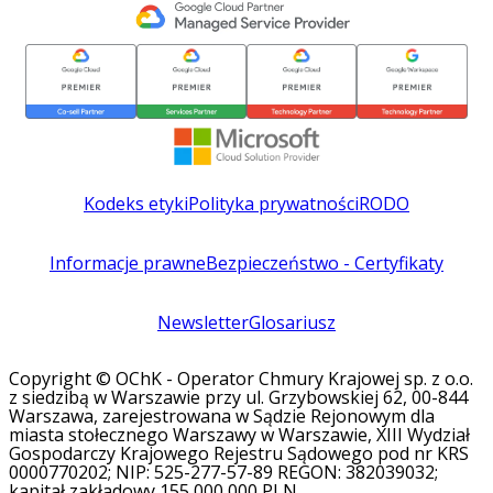
Kodeks etyki
Polityka prywatności
RODO
Informacje prawne
Bezpieczeństwo - Certyfikaty
Newsletter
Glosariusz
Copyright © OChK - Operator Chmury Krajowej sp. z o.o.
z siedzibą w Warszawie przy ul. Grzybowskiej 62, 00-844
Warszawa, zarejestrowana w Sądzie Rejonowym dla
miasta stołecznego Warszawy w Warszawie, XIII Wydział
Gospodarczy Krajowego Rejestru Sądowego pod nr KRS
0000770202; NIP: 525-277-57-89 REGON: 382039032;
kapitał zakładowy 155 000 000 PLN.