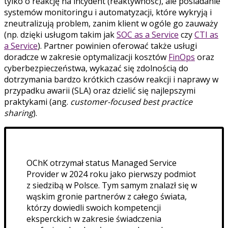
tylko o reakcję na incydent (reaktywność), ale posiadanie
systemów monitoringu i automatyzacji, które wykryją i
zneutralizują problem, zanim klient w ogóle go zauważy
(np. dzięki usługom takim jak
SOC as a Service
czy
CTI as
a Service
). Partner powinien oferować także usługi
doradcze w zakresie optymalizacji kosztów
FinOps
oraz
cyberbezpieczeństwa, wykazać się zdolnością do
dotrzymania bardzo krótkich czasów reakcji i naprawy w
przypadku awarii (SLA) oraz dzielić się najlepszymi
praktykami (ang.
customer-focused best practice
sharing
).
OChK otrzymał status Managed Service
Provider w 2024 roku jako pierwszy podmiot
z siedzibą w Polsce. Tym samym znalazł się w
wąskim gronie partnerów z całego świata,
którzy dowiedli swoich kompetencji
eksperckich w zakresie świadczenia