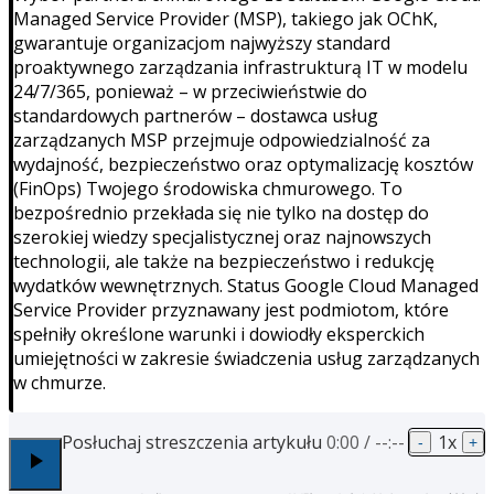
Managed Service Provider (MSP), takiego jak OChK,
gwarantuje organizacjom najwyższy standard
proaktywnego zarządzania infrastrukturą IT w modelu
24/7/365, ponieważ – w przeciwieństwie do
standardowych partnerów – dostawca usług
zarządzanych MSP przejmuje odpowiedzialność za
wydajność, bezpieczeństwo oraz optymalizację kosztów
(FinOps) Twojego środowiska chmurowego. To
bezpośrednio przekłada się nie tylko na dostęp do
szerokiej wiedzy specjalistycznej oraz najnowszych
technologii, ale także na bezpieczeństwo i redukcję
wydatków wewnętrznych. Status Google Cloud Managed
Service Provider przyznawany jest podmiotom, które
spełniły określone warunki i dowiodły eksperckich
umiejętności w zakresie świadczenia usług zarządzanych
w chmurze.
Posłuchaj streszczenia artykułu
0:00
/
--:--
1
x
-
+