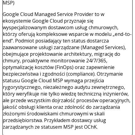
MSP)
Google Cloud Managed Service Provider to w
ekosystemie Google Cloud przyznaje się
wyspecjalizowanym dostawcom usług chmurowych,
którzy oferują kompleksowe wsparcie w modelu „end-to-
end”. Podmiot posiadający ten status dostarcza
zaawansowane usługi zarządzane (Managed Services),
obejmujące projektowanie architektury, migrację do
chmury, proaktywne monitorowanie 24/7/365,
optymalizację kosztów (FinOps) oraz zapewnienie
bezpieczeństwa i zgodności (compliance). Otrzymanie
statusu Google Cloud MSP wymaga przejścia
rygorystycznego, niezależnego audytu zewnętrznego,
który weryfikuje nie tylko wiedzę techniczną inżynierów,
ale przede wszystkim dojrzałość procesów operacyjnych,
jakość obsługi klienta oraz zdolność do zarządzania
złożonymi środowiskami chmurowymi w skali
przedsiębiorstwa. Przykładem dostawcy usług
zarządzanych ze statusem MSP jest OChK.