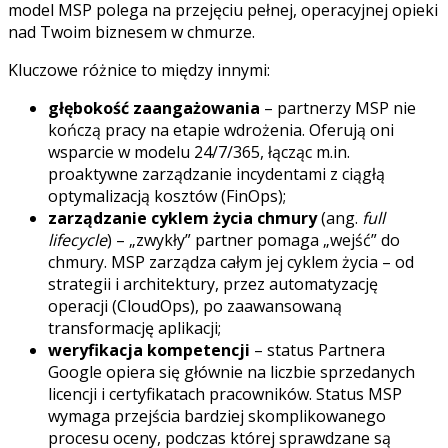
model MSP polega na przejęciu pełnej, operacyjnej opieki
nad Twoim biznesem w chmurze.
Kluczowe różnice to między innymi:
głębokość zaangażowania
– partnerzy MSP nie
kończą pracy na etapie wdrożenia. Oferują oni
wsparcie w modelu 24/7/365, łącząc m.in.
proaktywne zarządzanie incydentami z ciągłą
optymalizacją kosztów (FinOps);
zarządzanie cyklem życia chmury
(ang.
full
lifecycle
) – „zwykły” partner pomaga „wejść” do
chmury. MSP zarządza całym jej cyklem życia – od
strategii i architektury, przez automatyzację
operacji (CloudOps), po zaawansowaną
transformację aplikacji;
weryfikacja kompetencji
– status Partnera
Google opiera się głównie na liczbie sprzedanych
licencji i certyfikatach pracowników. Status MSP
wymaga przejścia bardziej skomplikowanego
procesu oceny, podczas której sprawdzane są