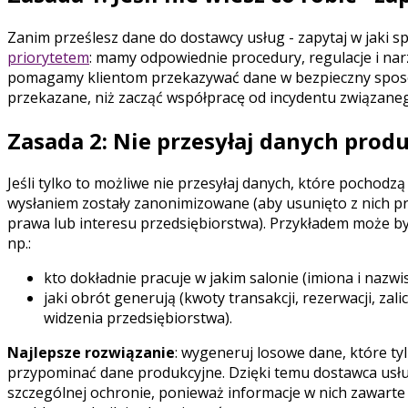
Zanim prześlesz dane do dostawcy usług - zapytaj w jaki s
priorytetem
: mamy odpowiednie procedury, regulacje i nar
pomagamy klientom przekazywać dane w bezpieczny sposób.
przekazane, niż zacząć współpracę od incydentu związane
Zasada 2: Nie przesyłaj danych prod
Jeśli tylko to możliwe nie przesyłaj danych, które pochod
wysłaniem zostały zanonimizowane (aby usunięto z nich 
prawa lub interesu przedsiębiorstwa). Przykładem może by
np.:
kto dokładnie pracuje w jakim salonie (imiona i nazw
jaki obrót generują (kwoty transakcji, rezerwacji, zal
widzenia przedsiębiorstwa).
Najlepsze rozwiązanie
: wygeneruj losowe dane, które ty
przypominać dane produkcyjne. Dzięki temu dostawca usług
szczególnej ochronie, ponieważ informacje w nich zawart