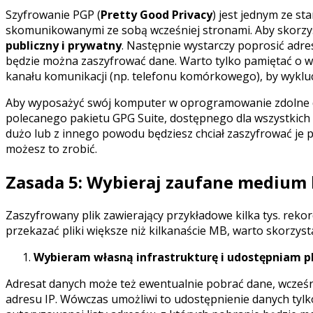
Szyfrowanie PGP (
Pretty Good Privacy
) jest jednym ze s
skomunikowanymi ze sobą wcześniej stronami. Aby skorzys
publiczny i prywatny
. Następnie wystarczy poprosić adre
będzie można zaszyfrować dane. Warto tylko pamiętać o wery
kanału komunikacji (np. telefonu komórkowego), by wykluc
Aby wyposażyć swój komputer w oprogramowanie zdolne do
polecanego pakietu GPG Suite, dostępnego dla wszystkich
dużo lub z innego powodu będziesz chciał zaszyfrować je 
możesz to zrobić.
Zasada 5: Wybieraj zaufane medium
Zaszyfrowany plik zawierający przykładowe kilka tys. reko
przekazać pliki większe niż kilkanaście MB, warto skorzyst
Wybieram własną infrastrukturę i udostępniam p
Adresat danych może też ewentualnie pobrać dane, wcześni
adresu IP. Wówczas umożliwi to udostępnienie danych tylk