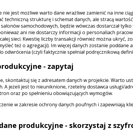
ie nie jest możliwe warto dane wrażliwe zamienić na inne cią
ć techniczną strukturę i schemat danych, ale stracą wartoś
eci salonów samochodowych, będzie wówczas dostarczał tylk
 ponieważ ani nie dostarczy informacji o personaliach praco
j sieci. Kwestię liczby transakcji również można ukryć, zos
leć też o agregacji). Im więcej danych zostanie poddane a
do odwrócenia (czyli faktycznie spełniał podręcznikową defini
produkcyjne - zapytaj
, skontaktuj się z adresatem danych w projekcie. Warto usta
 A jeżeli jest to nieuniknione, rzetelny dostawca usługi/ad
 stron oraz po spełnieniu obowiązujących wymogów.
czenie w zakresie ochrony danych poufnych i zapewniają kl
ć dane produkcyjne - skorzystaj z szy