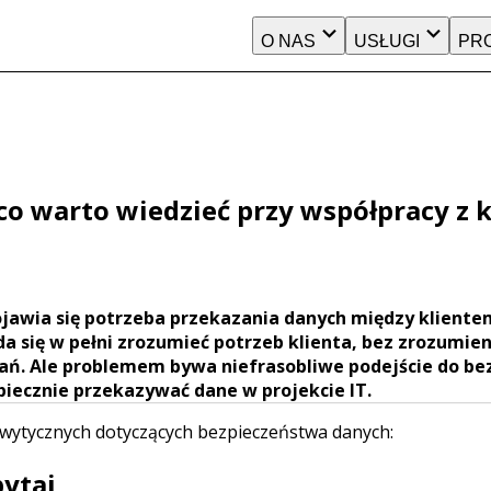
O NAS
USŁUGI
PR
o warto wiedzieć przy współpracy z 
ojawia się potrzeba przekazania danych między klient
 da się w pełni zrozumieć potrzeb klienta, bez zrozumie
ązań. Ale problemem bywa niefrasobliwe podejście do b
piecznie przekazywać dane w projekcie IT.
i wytycznych dotyczących bezpieczeństwa danych:
pytaj