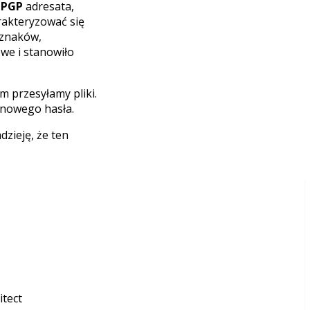
 PGP
adresata,
rakteryzować się
 znaków,
owe i stanowiło
 przesyłamy pliki.
 nowego hasła.
zieję, że ten
itect