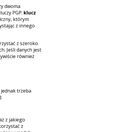
dzy dwoma
luczy PGP:
klucz
iczny, którym
ystając z innego
rzystać z szeroko
 Jeśli danych jest
zywiście również
 jednak trzeba
:
z z jakiego
korzystać z