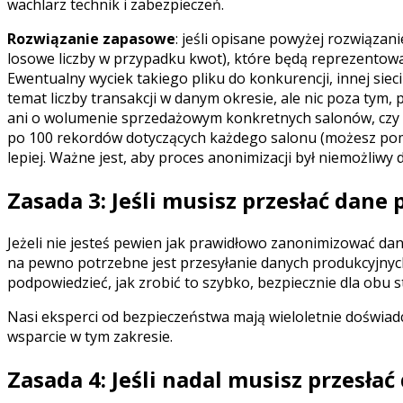
wachlarz technik i zabezpieczeń.
Rozwiązanie zapasowe
: jeśli opisane powyżej rozwiązan
losowe liczby w przypadku kwot), które będą reprezentowa
Ewentualny wyciek takiego pliku do konkurencji, innej si
temat liczby transakcji w danym okresie, ale nic poza tym,
ani o wolumenie sprzedażowym konkretnych salonów, czy całe
po 100 rekordów dotyczących każdego salonu (możesz pomyś
lepiej. Ważne jest, aby proces anonimizacji był niemożliwy 
Zasada 3: Jeśli musisz przesłać dane 
Jeżeli nie jesteś pewien jak prawidłowo zanonimizować dane
na pewno potrzebne jest przesyłanie danych produkcyjnych.
podpowiedzieć, jak zrobić to szybko, bezpiecznie dla obu
Nasi eksperci od bezpieczeństwa mają wieloletnie doświad
wsparcie w tym zakresie.
Zasada 4: Jeśli nadal musisz przesła