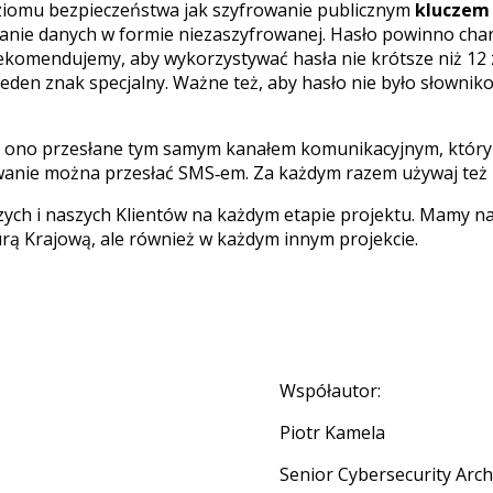
oziomu bezpieczeństwa jak szyfrowanie publicznym
kluczem
yłanie danych w formie niezaszyfrowanej. Hasło powinno cha
komendujemy, aby wykorzystywać hasła nie krótsze niż 12
 jeden znak specjalny. Ważne też, aby hasło nie było słownik
ć ono przesłane tym samym kanałem komunikacyjnym, którym
frowanie można przesłać SMS‑em. Za każdym razem używaj też
h i naszych Klientów na każdym etapie projektu. Mamy nad
ą Krajową, ale również w każdym innym projekcie.
Współautor
:
Piotr Kamela
Senior Cybersecurity Arch