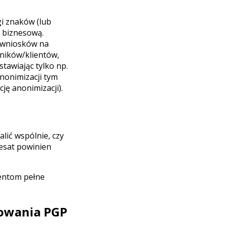
gi znaków (lub
ć biznesową.
o wniosków na
wników/klientów,
tawiając tylko np.
nonimizacji tym
cję anonimizacji).
lić wspólnie, czy
resat powinien
ientom pełne
frowania PGP