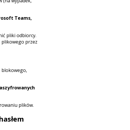
w (na wypadek,
rosoft Teams,
 pliki odbiorcy.
u plikowego przez
u blokowego,
zaszyfrowanych
rowaniu plików.
 hasłem