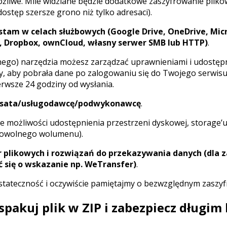
ożliwe. Mile widziane będzie dodatkowe zaszyfrowanie plikó
stęp szersze grono niż tylko adresaci).
stam w celach służbowych (Google Drive, OneDrive, Mic
, Dropbox, ownCloud, własny serwer SMB lub HTTP)
.
go) narzędzia możesz zarządzać uprawnieniami i udostępnić
by, aby pobrała dane po zalogowaniu się do Twojego serwis
ierwsze 24 godziny od wysłania.
resata/usługodawcę/podwykonawcę
.
e możliwości udostępnienia przestrzeni dyskowej, storage’
 dowolnego wolumenu).
 plikowych i rozwiązań do przekazywania danych (dla 
 się o wskazanie np. WeTransfer)
.
stateczność i oczywiście pamiętajmy o bezwzględnym zaszyf
 spakuj plik w ZIP i zabezpiecz długim