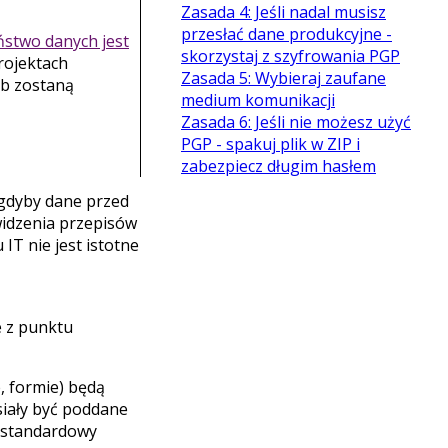
Zasada 4: Jeśli nadal musisz
przesłać dane produkcyjne -
stwo danych jest
skorzystaj z szyfrowania PGP
rojektach
Zasada 5: Wybieraj zaufane
ób zostaną
medium komunikacji
Zasada 6: Jeśli nie możesz użyć
PGP - spakuj plik w ZIP i
zabezpiecz długim hasłem
 gdyby dane przed
widzenia przepisów
T nie jest istotne
e z punktu
, formie) będą
siały być poddane
y standardowy