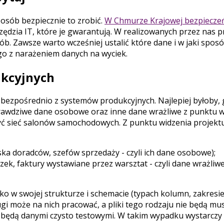
posób bezpiecznie to zrobić.
W Chmurze Krajowej bezpieczeń
zędzia IT, które je gwarantują. W realizowanych przez nas p
 Zawsze warto wcześniej ustalić które dane i w jaki spos
go z narażeniem danych na wyciek.
ukcyjnych
zą bezpośrednio z systemów produkcyjnych. Najlepiej byłoby,
prawdziwe dane osobowe oraz inne dane wrażliwe z punktu 
ć sieć salonów samochodowych. Z punktu widzenia projektu I
iska doradców, szefów sprzedaży - czyli ich dane osobowe);
iczek, faktury wystawiane przez warsztat - czyli dane wrażliw
lko w swojej strukturze i schemacie (typach kolumn, zakresie
i może na nich pracować, a pliki tego rodzaju nie będą mu
e będą danymi czysto testowymi. W takim wypadku wystarcz