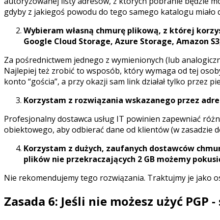
autoryzowanej listy adresów, z których pobranie będzie m
gdyby z jakiegoś powodu do tego samego katalogu miało do
Wybieram własną chmurę plikową, z której korzy
Google Cloud Storage, Azure Storage, Amazon S3
Za pośrednictwem jednego z wymienionych (lub analogiczne
Najlepiej też zrobić to wsposób, który wymaga od tej oso
konto “gościa”, a przy okazji sam link działał tylko przez p
Korzystam z rozwiązania wskazanego przez ad
Profesjonalny dostawca usług IT powinien zapewniać różn
obiektowego, aby odbierać dane od klientów (w zasadzie
Korzystam z dużych, zaufanych dostawców chmur
plików nie przekraczających 2 GB możemy pokusić
Nie rekomendujemy tego rozwiązania. Traktujmy je jako o
Zasada 6: Jeśli nie możesz użyć PGP -