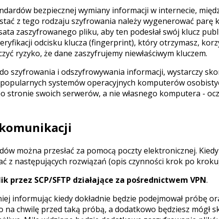
tandardów bezpiecznej wymiany informacji w internecie, mię
tać z tego rodzaju szyfrowania należy wygenerować parę k
sata zaszyfrowanego pliku, aby ten podesłał swój klucz publ
fikacji odcisku klucza (fingerprint), który otrzymasz, korz
zyć ryzyko, że dane zaszyfrujemy niewłaściwym kluczem.
 szyfrowania i odszyfrowywania informacji, wystarczy sko
 popularnych systemów operacyjnych komputerów osobistych.
po stronie swoich serwerów, a nie własnego komputera - oc
 komunikacji
rdów można przesłać za pomocą poczty elektronicznej. Kiedy
ać z następujących rozwiązań (opis czynności krok po kroku)
lik przez SCP/SFTP działające za pośrednictwem VPN
.
ej informując kiedy dokładnie będzie podejmował próbę ora
o na chwilę przed taką próbą, a dodatkowo będziesz mógł s