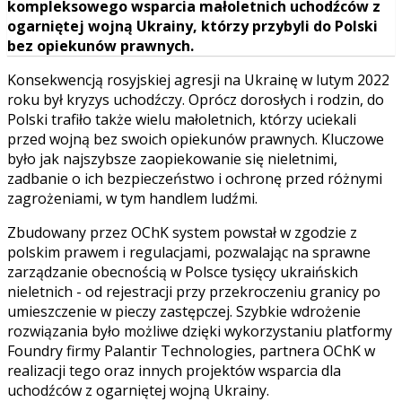
kompleksowego wsparcia małoletnich uchodźców z
ogarniętej wojną Ukrainy, którzy przybyli do Polski
bez opiekunów prawnych.
Konsekwencją rosyjskiej agresji na Ukrainę w lutym 2022
roku był kryzys uchodźczy. Oprócz dorosłych i rodzin, do
Polski trafiło także wielu małoletnich, którzy uciekali
przed wojną bez swoich opiekunów prawnych. Kluczowe
było jak najszybsze zaopiekowanie się nieletnimi,
zadbanie o ich bezpieczeństwo i ochronę przed różnymi
zagrożeniami, w tym handlem ludźmi.
Zbudowany przez OChK system powstał w zgodzie z
polskim prawem i regulacjami, pozwalając na sprawne
zarządzanie obecnością w Polsce tysięcy ukraińskich
nieletnich - od rejestracji przy przekroczeniu granicy po
umieszczenie w pieczy zastępczej. Szybkie wdrożenie
rozwiązania było możliwe dzięki wykorzystaniu platformy
Foundry firmy Palantir Technologies, partnera OChK w
realizacji tego oraz innych projektów wsparcia dla
uchodźców z ogarniętej wojną Ukrainy.