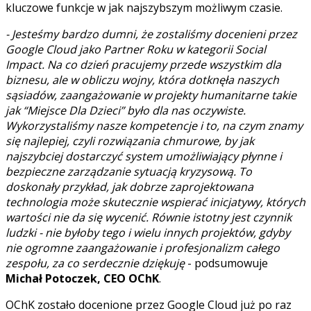
kluczowe funkcje w jak najszybszym możliwym czasie.
- Jesteśmy bardzo dumni, że zostaliśmy docenieni przez
Google Cloud jako Partner Roku w kategorii Social
Impact. Na co dzień pracujemy przede wszystkim dla
biznesu, ale w obliczu wojny, która dotknęła naszych
sąsiadów, zaangażowanie w projekty humanitarne takie
jak “Miejsce Dla Dzieci” było dla nas oczywiste.
Wykorzystaliśmy nasze kompetencje i to, na czym znamy
się najlepiej, czyli rozwiązania chmurowe, by jak
najszybciej dostarczyć system umożliwiający płynne i
bezpieczne zarządzanie sytuacją kryzysową. To
doskonały przykład, jak dobrze zaprojektowana
technologia może skutecznie wspierać inicjatywy, których
wartości nie da się wycenić. Równie istotny jest czynnik
ludzki - nie byłoby tego i wielu innych projektów, gdyby
nie ogromne zaangażowanie i profesjonalizm całego
zespołu, za co serdecznie dziękuję
- podsumowuje
Michał Potoczek, CEO OChK
.
OChK zostało docenione przez Google Cloud już po raz