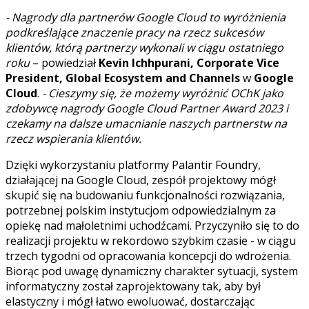
- Nagrody dla partnerów Google Cloud to wyróżnienia
podkreślające znaczenie pracy na rzecz sukcesów
klientów, którą partnerzy wykonali w ciągu ostatniego
roku
– powiedział
Kevin Ichhpurani, Corporate Vice
President, Global Ecosystem and Channels
w
Google
Cloud
.
- Cieszymy się, że możemy wyróżnić OChK jako
zdobywcę nagrody Google Cloud Partner Award 2023 i
czekamy na dalsze umacnianie naszych partnerstw na
rzecz wspierania klientów.
Dzięki wykorzystaniu platformy Palantir Foundry,
działającej na Google Cloud, zespół projektowy mógł
skupić się na budowaniu funkcjonalności rozwiązania,
potrzebnej polskim instytucjom odpowiedzialnym za
opiekę nad małoletnimi uchodźcami. Przyczyniło się to do
realizacji projektu w rekordowo szybkim czasie - w ciągu
trzech tygodni od opracowania koncepcji do wdrożenia.
Biorąc pod uwagę dynamiczny charakter sytuacji, system
informatyczny został zaprojektowany tak, aby był
elastyczny i mógł łatwo ewoluować, dostarczając