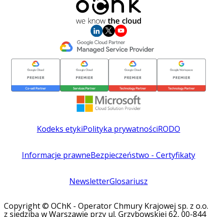
Kodeks etyki
Polityka prywatności
RODO
Informacje prawne
Bezpieczeństwo - Certyfikaty
Newsletter
Glosariusz
Copyright © OChK - Operator Chmury Krajowej sp. z o.o.
z siedzibą w Warszawie przy ul. Grzybowskiej 62, 00-844