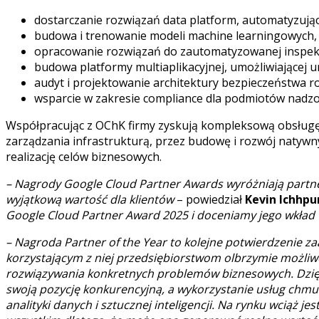
dostarczanie rozwiązań data platform, automatyzują
budowa i trenowanie modeli machine learningowych,
opracowanie rozwiązań do zautomatyzowanej inspekcj
budowa platformy multiaplikacyjnej, umożliwiającej u
audyt i projektowanie architektury bezpieczeństwa 
wsparcie w zakresie compliance dla podmiotów nadz
Współpracując z OChK firmy zyskują kompleksową obsługę 
zarządzania infrastrukturą, przez budowę i rozwój natywn
realizację celów biznesowych.
– Nagrody Google Cloud Partner Awards wyróżniają partne
wyjątkową wartość dla klientów
– powiedział
Kevin Ichhpu
Google Cloud Partner Award 2025 i doceniamy jego wkład
– Nagroda Partner of the Year to kolejne potwierdzenie
korzystającym z niej przedsiębiorstwom olbrzymie możliw
rozwiązywania konkretnych problemów biznesowych. Dzięki
swoją pozycję konkurencyjną, a wykorzystanie usług chmu
analityki danych i sztucznej inteligencji. Na rynku wciąż 