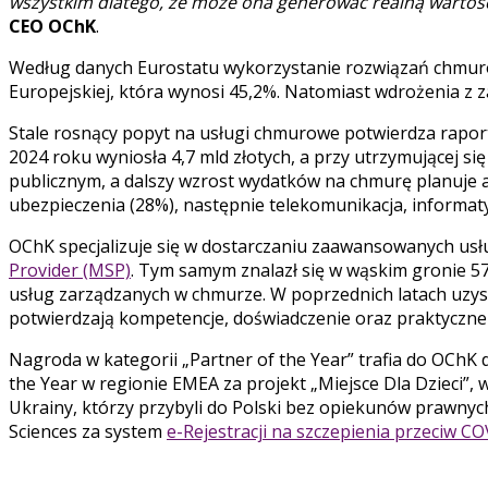
wszystkim dlatego, że może ona generować realną wartość 
CEO OChK
.
Według danych Eurostatu wykorzystanie rozwiązań chmurowy
Europejskiej, która wynosi 45,2%. Natomiast wdrożenia z z
Stale rosnący popyt na usługi chmurowe potwierdza rapo
2024 roku wyniosła 4,7 mld złotych, a przy utrzymującej s
publicznym, a dalszy wzrost wydatków na chmurę planuje aż
ubezpieczenia (28%), następnie telekomunikacja, informaty
OChK specjalizuje się w dostarczaniu zaawansowanych usł
Provider (MSP)
. Tym samym znalazł się w wąskim gronie 57
usług zarządzanych w chmurze. W poprzednich latach uzyskał
potwierdzają kompetencje, doświadczenie oraz praktyczne
Nagroda w kategorii „Partner of the Year” trafia do OChK 
the Year w regionie EMEA za projekt „Miejsce Dla Dzieci
Ukrainy, którzy przybyli do Polski bez opiekunów prawnyc
Sciences za system
e-Rejestracji na szczepienia przeciw C