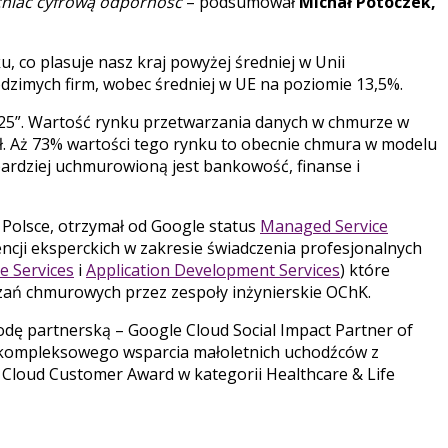
acniać cyfrową odporność
– podsumował
Michał Potoczek,
co plasuje nasz kraj powyżej średniej w Unii
rodzimych firm, wobec średniej w UE na poziomie 13,5%.
25”. Wartość rynku przetwarzania danych w chmurze w
 zł. Aż 73% wartości tego rynku to obecnie chmura w modelu
jbardziej uchmurowioną jest bankowość, finanse i
 Polsce, otrzymał od Google status
Managed Service
ncji eksperckich w zakresie świadczenia profesjonalnych
e Services
i
Application Development Services
) które
zań chmurowych przez zespoły inżynierskie OChK.
rodę partnerską – Google Cloud Social Impact Partner of
o kompleksowego wsparcia małoletnich uchodźców z
 Cloud Customer Award w kategorii Healthcare & Life