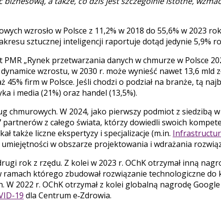
biznesową, a także, co dziś jest szczególnie istotne, wzm
ch wzrosło w Polsce z 11,2% w 2018 do 55,6% w 2023 roku, 
akresu sztucznej inteligencji raportuje dotąd jedynie 5,9% 
rt PMR „Rynek przetwarzania danych w chmurze w Polsce 20
ię dynamice wzrostu, w 2030 r. może wynieść nawet 13,6 mld
 45% firm w Polsce. Jeśli chodzi o podział na branże, tą na
ka i media (21%) oraz handel (13,5%).
ug chmurowych. W 2024, jako pierwszy podmiot z siedzibą w
 partnerów z całego świata, którzy dowiedli swoich kompete
 także liczne ekspertyzy i specjalizacje (m.in.
Infrastructur
 umiejętności w obszarze projektowania i wdrażania rozwią
drugi rok z rzędu. Z kolei w 2023 r. OChK otrzymał inną nag
”, w ramach którego zbudował rozwiązanie technologiczne d
h. W 2022 r. OChK otrzymał z kolei globalną nagrodę Google
OVID-19
dla Centrum e‑Zdrowia.