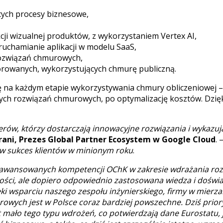
cych procesy biznesowe,
i wizualnej produktów, z wykorzystaniem Vertex AI,
ruchamianie aplikacji w modelu SaaS,
rozwiązań chmurowych,
orowanych, wykorzystujących chmurę publiczną.
na każdym etapie wykorzystywania chmury obliczeniowej – o
ych rozwiązań chmurowych, po optymalizację kosztów. Dzięki
rów, którzy dostarczają innowacyjne rozwiązania i wykazu
rani, Prezes Global Partner Ecosystem w Google Cloud
. 
 w sukces klientów w minionym roku
.
 zaawansowanych kompetencji OChK w zakresie wdrażania r
ości, ale dopiero odpowiednio zastosowana wiedza i doświa
 wsparciu naszego zespołu inżynierskiego, firmy w mierzal
rowych jest w Polsce coraz bardziej powszechne. Dziś prio
jest mało tego typu wdrożeń, co potwierdzają dane Eurostatu,