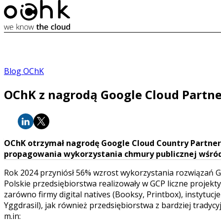
Blog OChK
OChK z nagrodą Google Cloud Partne
OChK otrzymał nagrodę Google Cloud Country Partner o
propagowania wykorzystania chmury publicznej wśród 
Rok 2024 przyniósł 56% wzrost wykorzystania rozwiązań Go
Polskie przedsiębiorstwa realizowały w GCP liczne projek
zarówno firmy digital natives (Booksy, Printbox), instytu
Yggdrasil), jak również przedsiębiorstwa z bardziej trady
m.in: