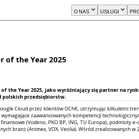
O NAS
USŁUGI
PR
r of the Year 2025
f the Year 2025, jako wyróżniający się partner na ryn
polskich przedsiębiorstw.
ogle Cloud przez klientów OChK, utrzymując kilkuletni tre
ty wymagające zaawansowanych kompetencji technologicznych
cje finansowe (Vodeno, PKO BP, ING, TU Europa), podmioty e-
cyjnych branż (Animex, VOX, Veolia). Wśród zrealizowanych 