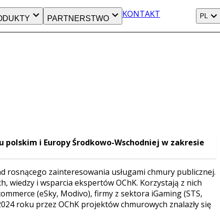
KONTAKT
PL
ODUKTY
PARTNERSTWO
ku polskim i Europy Środkowo-Wschodniej w zakresie
nd rosnącego zainteresowania usługami chmury publicznej.
, wiedzy i wsparcia ekspertów OChK. Korzystają z nich
commerce (eSky, Modivo), firmy z sektora iGaming (STS,
w 2024 roku przez OChK projektów chmurowych znalazły się