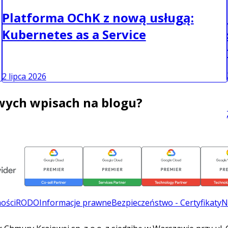
Platforma OChK z nową usługą:
Kubernetes as a Service
2 lipca 2026
wych wpisach na blogu?
ności
RODO
Informacje prawne
Bezpieczeństwo - Certyfikaty
N