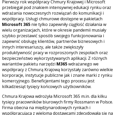
Pierwszy rok współpracy Chmury Krajowej i Microsoft
przebiegał pod znakiem intensywnej edukacji rynku oraz
wdrażania nowoczesnych rozwiązań do komunikacji i
współpracy. Usługi chmurowe dostępne w pakietach
Microsoft 365
nie tylko zapewniły ciągłość działania w
wielu organizacjach, które w okresie pandemii musiały
szybko przestawić sposób swojego funkcjonowania i
zapewnić obsługę klientów, partnerów biznesowych i
innych interesariuszy, ale także zwiększyły
produktywność pracy w rozproszonych zespołach oraz
bezpieczeństwo wykorzystywanych aplikacji. Z różnych
wariantów pakietu narzędzi
M365
wdrażanego we
współpracy z Chmurą Krajową korzystały zarówno wielkie
korporacje, instytucje publiczne jak i znane marki z rynku
komercyjnego. Beneficjentami tego procesu jest
kilkadziesiąt tysięcy końcowych użytkowników.
Chmura Krajowa wdrożyła Microsoft 365 m.in. dla kilku
tysięcy pracowników biurowych firmy Rossmann w Polsce.
Firma obecna na międzynarodowych rynkach i
współpracująca z wieloma dostawcami zdecydowała się na