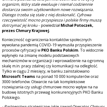
organizm, który stale ewoluuje i niemal codziennie
dostarcza swoim użytkownikom nowe rozwiązania.
Dlatego trzeba się stale z niej doskonalić. Cyfrowa
rzeczywistość mocno przyspiesza i polskie firmy muszą
dotrzymać jej kroku
- powiedział
Michał Potoczek,
prezes Chmury Krajowej
.
Konieczność ograniczenia kontaktów społecznych
wywołana pandemią COVID-19 wymusiła przyspieszenie
procesów cyfryzacji w
PKO Banku Polskim
. To widocznie
wpłynęło na zmianę modelu podstawowych
mechanizmów w organizacji i wprowadzenie na ogromną
skalę m.in. pracy zdalnej czy komunikacji na odległość.
Tylko w ciągu 2 miesięcy, w banku zainstalowano
Microsoft Teams
na ponad 10 000 komputerów oraz
3000 telefonów. Otwarcie na tak kompleksowe
rozwiązania czy usługi chmurowe mocno wpływ na na
budowę istotnych przewag konkurencyjnych PKO Banku
Polskiego.
- Partnerstwa strategiczne jakie zawarł Operator Chmury