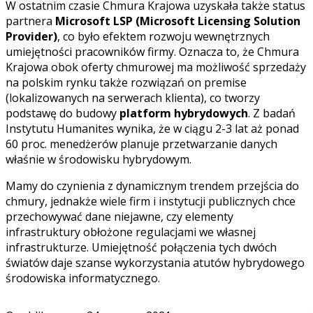
W ostatnim czasie Chmura Krajowa uzyskała także status
partnera
Microsoft LSP (Microsoft Licensing Solution
Provider)
, co było efektem rozwoju wewnętrznych
umiejętności pracowników firmy. Oznacza to, że Chmura
Krajowa obok oferty chmurowej ma możliwość sprzedaży
na polskim rynku także rozwiązań on premise
(lokalizowanych na serwerach klienta), co tworzy
podstawę do budowy
platform hybrydowych
. Z badań
Instytutu Humanites wynika, że w ciągu 2-3 lat aż ponad
60 proc. menedżerów planuje przetwarzanie danych
właśnie w środowisku hybrydowym.
Mamy do czynienia z dynamicznym trendem przejścia do
chmury, jednakże wiele firm i instytucji publicznych chce
przechowywać dane niejawne, czy elementy
infrastruktury obłożone regulacjami we własnej
infrastrukturze. Umiejętność połączenia tych dwóch
światów daje szanse wykorzystania atutów hybrydowego
środowiska informatycznego.