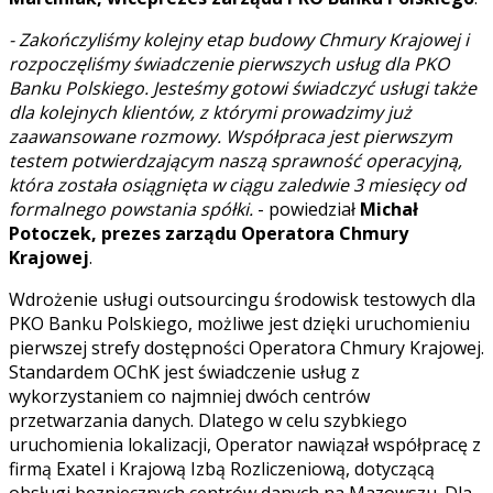
- Zakończyliśmy kolejny etap budowy Chmury Krajowej i
rozpoczęliśmy świadczenie pierwszych usług dla PKO
Banku Polskiego. Jesteśmy gotowi świadczyć usługi także
dla kolejnych klientów, z którymi prowadzimy już
zaawansowane rozmowy. Współpraca jest pierwszym
testem potwierdzającym naszą sprawność operacyjną,
która została osiągnięta w ciągu zaledwie 3 miesięcy od
formalnego powstania spółki.
- powiedział
Michał
Potoczek, prezes zarządu Operatora Chmury
Krajowej
.
Wdrożenie usługi outsourcingu środowisk testowych dla
PKO Banku Polskiego, możliwe jest dzięki uruchomieniu
pierwszej strefy dostępności Operatora Chmury Krajowej.
Standardem OChK jest świadczenie usług z
wykorzystaniem co najmniej dwóch centrów
przetwarzania danych. Dlatego w celu szybkiego
uruchomienia lokalizacji, Operator nawiązał współpracę z
firmą Exatel i Krajową Izbą Rozliczeniową, dotyczącą
obsługi bezpiecznych centrów danych na Mazowszu. Dla