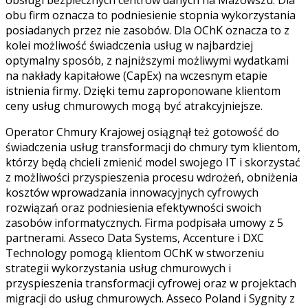
obu firm oznacza to podniesienie stopnia wykorzystania
posiadanych przez nie zasobów. Dla OChK oznacza to z
kolei możliwość świadczenia usług w najbardziej
optymalny sposób, z najniższymi możliwymi wydatkami
na nakłady kapitałowe (CapEx) na wczesnym etapie
istnienia firmy. Dzięki temu zaproponowane klientom
ceny usług chmurowych mogą być atrakcyjniejsze.
Operator Chmury Krajowej osiągnął też gotowość do
świadczenia usług transformacji do chmury tym klientom,
którzy będą chcieli zmienić model swojego IT i skorzystać
z możliwości przyspieszenia procesu wdrożeń, obniżenia
kosztów wprowadzania innowacyjnych cyfrowych
rozwiązań oraz podniesienia efektywności swoich
zasobów informatycznych. Firma podpisała umowy z 5
partnerami. Asseco Data Systems, Accenture i DXC
Technology pomogą klientom OChK w stworzeniu
strategii wykorzystania usług chmurowych i
przyspieszenia transformacji cyfrowej oraz w projektach
migracji do usług chmurowych. Asseco Poland i Sygnity z