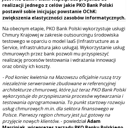
realizacji jednego z celów jakie PKO Bank Polski
postawił sobie inicjując powstanie OChK:
zwiększenia elastyczności zasobów informatycznych.
Na obecnym etapie, PKO Bank Polski wykorzystuje usługi
Chmury Krajowej w zakresie outsourcingu środowiska
testowego w oparciu o model IaaS (Infrastructure as a
Service, infrastruktura jako usługa). Wykorzystanie usług
chmurowych przez bank pozwoli mu przyspieszyć
realizację procesów testowania i wdrażania innowacji
oraz obniży ich koszty.
- Pod koniec kwietnia na Mazowszu oficjalnie ruszą trzy
niezależnie serwerownie zbudowane w referencyjnej
architekturze chmurowej, które już teraz PKO Bank Polski
wykorzystuje do przyspieszania procesów wytwarzania i
testowania oprogramowania. To punkt startowy rozwoju
usług chmurowych m.in. dla sektora finansowego w
Polsce. Pierwszy region chmury jest już gotowy na
przyjęcie nowych klientów.
- powiedział
Adam
Marciniak, wiceprezes zarządu PKO Banku Polskiego
.