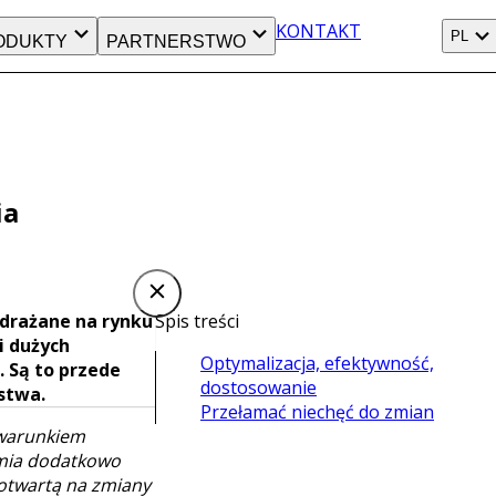
KONTAKT
PL
ODUKTY
PARTNERSTWO
ia
wdrażane na rynku
Spis treści
i dużych
Optymalizacja, efektywność,
. Są to przede
dostosowanie
stwa.
Przełamać niechęć do zmian
ę warunkiem
emia dodatkowo
i otwartą na zmiany