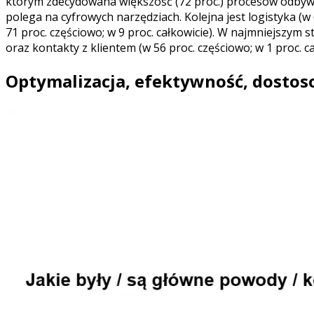
którym zdecydowana większość (72 proc.) procesów odbywa s
polega na cyfrowych narzędziach. Kolejna jest logistyka (w
71 proc. częściowo; w 9 proc. całkowicie). W najmniejszym s
oraz kontakty z klientem (w 56 proc. częściowo; w 1 proc. ca
Optymalizacja, efektywność, dosto