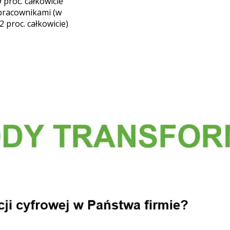
 proc. całkowicie
y pracownikami (w
 proc. całkowicie)