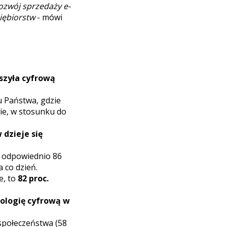
rozwój sprzedaży e-
iębiorstw
- mówi
szyła cyfrową
 Państwa, gdzie
pie, w stosunku do
 dzieje się
 odpowiednio 86
 co dzień.
e, to
82 proc.
nologię cyfrową w
społeczeństwa (58