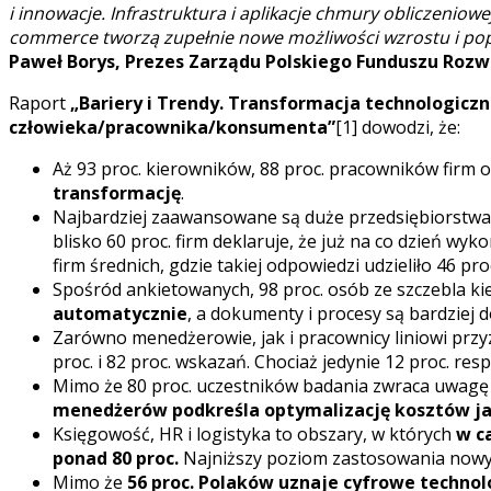
i innowacje. Infrastruktura i aplikacje chmury obliczeniowe
commerce tworzą zupełnie nowe możliwości wzrostu i popr
Paweł Borys, Prezes Zarządu Polskiego Funduszu Rozw
Raport
„Bariery i Trendy. Transformacja technologicz
człowieka/pracownika/konsumenta”
[1] dowodzi, że:
Aż 93 proc. kierowników, 88 proc. pracowników firm 
transformację
.
Najbardziej zaawansowane są duże przedsiębiorstwa 
blisko 60 proc. firm deklaruje, że już na co dzień w
firm średnich, gdzie takiej odpowiedzi udzieliło 46 pro
Spośród ankietowanych, 98 proc. osób ze szczebla k
automatycznie
, a dokumenty i procesy są bardziej 
Zarówno menedżerowie, jak i pracownicy liniowi przyz
proc. i 82 proc. wskazań. Chociaż jedynie 12 proc. re
Mimo że 80 proc. uczestników badania zwraca uwagę n
menedżerów podkreśla optymalizację kosztów jak
Księgowość, HR i logistyka to obszary, w których
w c
ponad 80 proc.
Najniższy poziom zastosowania nowych
Mimo że
56 proc. Polaków uznaje cyfrowe technolo