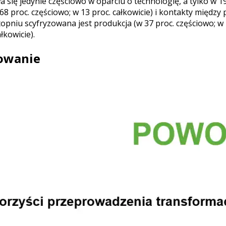
ię jedynie częściowo w oparciu o technologię, a tylko w 19
 68 proc. częściowo; w 13 proc. całkowicie) i kontakty międz
topniu scyfryzowana jest produkcja (w 37 proc. częściowo; w 2
łkowicie).
sowanie