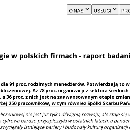
O NAS
USŁUGI
PR
ie w polskich firmach - raport badan
dla 91 proc. rodzimych menedżerów. Potwierdzają to 
liczeniowej. Aż 78 proc. organizacji z sektora średnich 
, a 36 proc. z nich jest na zaawansowanym etapie zmian
żej 250 pracowników, w tym również Spółki Skarbu Pań
czeniowej nie jest już tylko dźwignią rozwoju, ale staje si
a cyfrowa bardzo przyspieszyła w ostatnich latach, a pand
zwyciężały istniejące bariery i budowały kulturę organizacj