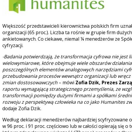
Większość przedstawicieli kierownictwa polskich firm uzna
organizacji (65 proc.). Liczba ta rośnie w grupie firm duż
ankietowanych. Co ciekawe, niemal ¼ menedżerów ze Spółe
cyfryzacji.
-Badania potwierdzają, że transformacja cyfrowa nie jest l
wielowymiarowe, które obejmuje wiele obszarów działania 
poszczególnych elementów analogowych narzędziami cyfr
przebudowania procesów wewnątrz organizacji lub wręcz w
zmian dostosowawczych
– mówi
Zofia Dzik, Prezes Zarz
raportu wymagającą strategicznego przemyślenia, ze wzgl
transformacji pomiędzy dużymi firmami a spółkami średnie
rozwoju z perspektywą człowieka na co jako Humanites zw
dodaje Zofia Dzik.
Według deklaracji menedżerów najbardziej scyfryzowane ob
w 96 proc. i 91 proc. częściowo lub w całości opierają się o