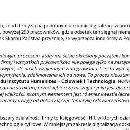
ło, że ich firmy są na podobnym poziomie digitalizacji w po
ych, powyżej 250 pracowników, gdzie odsetek ten sięgnął niem
k Skarbu Państwa przyznaje, że wyprzedza inne firmy w Pol
iniowym procesem, który ma ściśle określony początek i koni
firmy i wszystkich pracowników. Nie polega tylko na zastąp
owymi, ale na ich wzajemnym zintegrowaniu. Często wymag
ymyślenia, zdefiniowania ich od nowa. To proces nieustan
ądu Instytutu Humanites – Człowiek i Technologia
.
Ważną
ędu na strukturę przedsiębiorczą naszego rynku jest dyspr
j wielkości. Istotnym elementem jest również kwestia łącz
racamy uwagę od dekady łącząc tematykę człowieczeństwa i
szary działalności firmy to księgowość i HR, w których dzi
 technologie cyfrowe. W mniejszym zakresie digitalizacja dotk