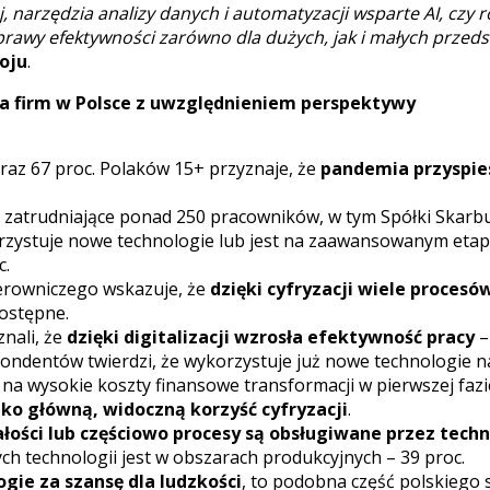
j, narzędzia analizy danych i automatyzacji wsparte AI, czy 
awy efektywności zarówno dla dużych, jak i małych przeds
oju
.
na firm w Polsce z uwzględnieniem perspektywy
oraz 67 proc. Polaków 15+ przyznaje, że
pandemia przyspie
zatrudniające ponad 250 pracowników, w tym Spółki Skarbu
ykorzystuje nowe technologie lub jest na zaawansowanym eta
c.
ierowniczego wskazuje, że
dzięki cyfryzacji wiele procesów
dostępne.
nali, że
dzięki digitalizacji wzrosła efektywność pracy
–
spondentów twierdzi, że wykorzystuje już nowe technologie na
a wysokie koszty finansowe transformacji w pierwszej fazi
o główną, widoczną korzyść cyfryzacji
.
ałości lub częściowo procesy są obsługiwane przez tech
 technologii jest w obszarach produkcyjnych – 39 proc.
gie za szansę dla ludzkości
, to podobna część polskiego 