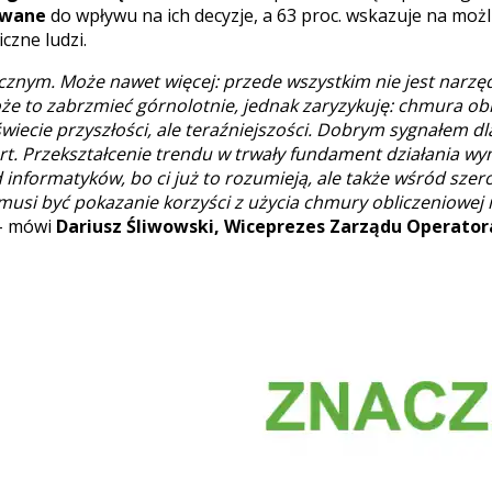
ywane
do wpływu na ich decyzje, a 63 proc. wskazuje na moż
czne ludzi.
cznym. Może nawet więcej: przede wszystkim nie jest narzęd
to zabrzmieć górnolotnie, jednak zaryzykuję: chmura obli
 świecie przyszłości, ale teraźniejszości. Dobrym sygnałem dla
port. Przekształcenie trendu w trwały fundament działania 
ód informatyków, bo ci już to rozumieją, ale także wśród sz
 musi być pokazanie korzyści z użycia chmury obliczeniowej
– mówi
Dariusz Śliwowski, Wiceprezes Zarządu Operato