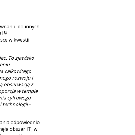
równaniu do innych
al ¾
sce w kwestii
ec. To zjawisko
ieniu
a całkowitego
nego rozwoju i
 obserwacją z
oporcja w tempie
enia cyfrowego
 technologii
–
ałania odpowiednio
nęła obszar IT, w