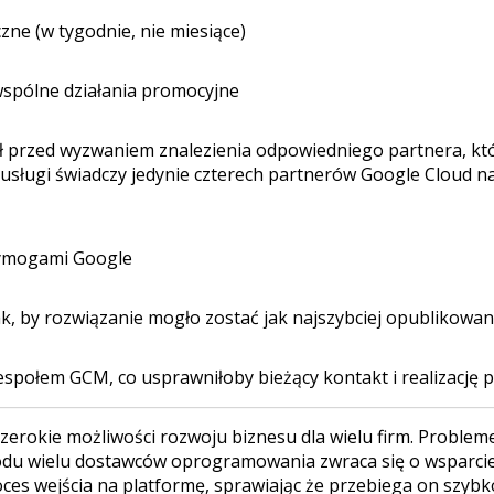
zne (w tygodnie, nie miesiące)
wspólne działania promocyjne
nął przed wyzwaniem znalezienia odpowiedniego partnera, kt
usługi świadczy jedynie czterech partnerów Google Cloud na 
wymogami Google
, by rozwiązanie mogło zostać jak najszybciej opublikowa
zespołem GCM, co usprawniłoby bieżący kontakt i realizację
erokie możliwości rozwoju biznesu dla wielu firm. Problemem
odu wielu dostawców oprogramowania zwraca się o wsparcie
es wejścia na platformę, sprawiając że przebiega on szybko