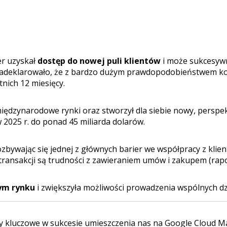
er uzyskał
dostęp do nowej puli klientów
i może sukcesywn
m zadeklarowało, że z bardzo dużym prawdopodobieństwem k
nich 12 miesięcy.
iędzynarodowe rynki oraz stworzył dla siebie nowy, perspek
025 r. do ponad 45 miliarda dolarów.
ozbywając się jednej z głównych barier we współpracy z kli
ransakcji są trudności z zawieraniem umów i zakupem (raport
ym rynku
i zwiększyła możliwości prowadzenia wspólnych d
yły kluczowe w sukcesie umieszczenia nas na Google Cloud Ma