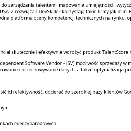
 do zarządzania talentami, mapowania umiejętności i wytycz
SA. Z rozwiązań DevSkiller korzystają takie firmy jak m.in. 
odna platforma oceny kompetencji technicznych na rynku, o
hciał skutecznie i efektywnie wdrożyć produkt TalentScore
endent Software Vendor - ISV) możliwość sprzedaży w mode
rowanie i przechowywanie danych, a także optymalizacja p
ić ich efektywność, docierać do szerokiej bazy klientów Go
lnym
rynkach międzynarodowych