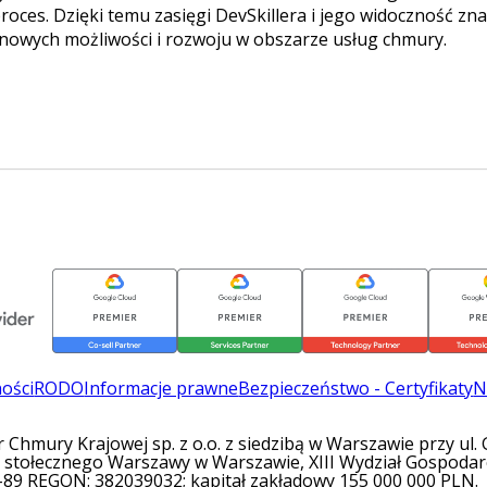
roces. Dzięki temu zasięgi DevSkillera i jego widoczność zn
 nowych możliwości i rozwoju w obszarze usług chmury.
ności
RODO
Informacje prawne
Bezpieczeństwo - Certyfikaty
N
Chmury Krajowej sp. z o.o. z siedzibą w Warszawie przy ul
 stołecznego Warszawy w Warszawie, XIII Wydział Gospoda
-89 REGON: 382039032; kapitał zakładowy 155 000 000 PLN.