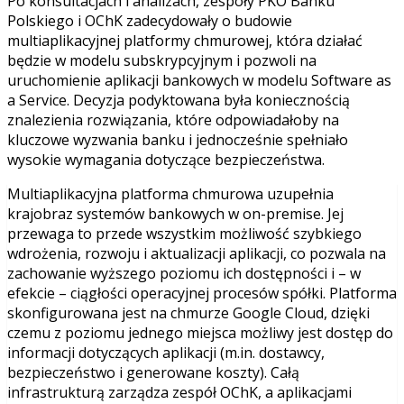
Po konsultacjach i analizach, zespoły PKO Banku
Polskiego i OChK zadecydowały o budowie
multiaplikacyjnej platformy chmurowej, która działać
będzie w modelu subskrypcyjnym i pozwoli na
uruchomienie aplikacji bankowych w modelu Software as
a Service. Decyzja podyktowana była koniecznością
znalezienia rozwiązania, które odpowiadałoby na
kluczowe wyzwania banku i jednocześnie spełniało
wysokie wymagania dotyczące bezpieczeństwa.
Multiaplikacyjna platforma chmurowa uzupełnia
krajobraz systemów bankowych w on-premise. Jej
przewaga to przede wszystkim możliwość szybkiego
wdrożenia, rozwoju i aktualizacji aplikacji, co pozwala na
zachowanie wyższego poziomu ich dostępności i – w
efekcie – ciągłości operacyjnej procesów spółki. Platforma
skonfigurowana jest na chmurze Google Cloud, dzięki
czemu z poziomu jednego miejsca możliwy jest dostęp do
informacji dotyczących aplikacji (m.in. dostawcy,
bezpieczeństwo i generowane koszty). Całą
infrastrukturą zarządza zespół OChK, a aplikacjami