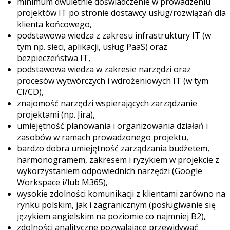
minimum dwuletnie doświadczenie w prowadzeniu
projektów IT po stronie dostawcy usług/rozwiązań dla
klienta końcowego,
podstawowa wiedza z zakresu infrastruktury IT (w
tym np. sieci, aplikacji, usług PaaS) oraz
bezpieczeństwa IT,
podstawowa wiedza w zakresie narzędzi oraz
procesów wytwórczych i wdrożeniowych IT (w tym
CI/CD),
znajomość narzędzi wspierających zarządzanie
projektami (np. Jira),
umiejętność planowania i organizowania działań i
zasobów w ramach prowadzonego projektu,
bardzo dobra umiejętność zarządzania budżetem,
harmonogramem, zakresem i ryzykiem w projekcie z
wykorzystaniem odpowiednich narzędzi (Google
Workspace i/lub M365),
wysokie zdolności komunikacji z klientami zarówno na
rynku polskim, jak i zagranicznym (posługiwanie się
językiem angielskim na poziomie co najmniej B2),
zdolności analityczne pozwalające przewidywać