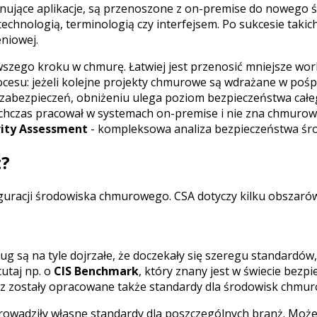
onujące aplikacje, są przenoszone z on-premise do nowego 
echnologią, terminologią czy interfejsem. Po sukcesie takich 
niowej.
rwszego kroku w chmurę. Łatwiej jest przenosić mniejsze wor
 procesu: jeżeli kolejne projekty chmurowe są wdrażane w poś
i zabezpieczeń, obniżeniu ulega poziom bezpieczeństwa całe
chczas pracował w systemach on-premise i nie zna chmurow
rity Assessment
- kompleksowa analiza bezpieczeństwa śro
t?
guracji środowiska chmurowego. CSA dotyczy kilku obszaró
są na tyle dojrzałe, że doczekały się szeregu standardów, 
utaj np. o
CIS Benchmark
, który znany jest w świecie bezp
raz zostały opracowane także standardy dla środowisk chmu
owadziły własne standardy dla poszczególnych branż. Może