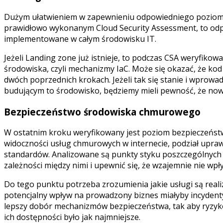
Dużym ułatwieniem w zapewnieniu odpowiedniego poziom
prawidłowo wykonanym Cloud Security Assessment, to o
implementowane w całym środowisku IT.
Jeżeli Landing zone już istnieje, to podczas CSA weryfikow
środowiska, czyli mechanizmy IaC. Może się okazać, że 
dwóch poprzednich krokach. Jeżeli tak się stanie i wprow
budującym to środowisko, będziemy mieli pewność, że no
Bezpieczeństwo środowiska chmurowego
W ostatnim kroku weryfikowany jest poziom bezpieczeńst
widoczności usług chmurowych w internecie, podział upraw
standardów. Analizowane są punkty styku poszczególnych
zależności między nimi i upewnić się, że wzajemnie nie wpł
Do tego punktu potrzeba zrozumienia jakie usługi są real
potencjalny wpływ na prowadzony biznes miałyby incydenty
lepszy dobór mechanizmów bezpieczeństwa, tak aby ryzyko
ich dostępności było jak najmniejsze.