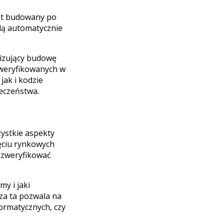
est budowany po
dą automatycznie
alizujący budowę
 weryfikowanych w
jak i kodzie
eczeństwa.
ystkie aspekty
ęciu rynkowych
 zweryfikować
y i jaki
za ta pozwala na
ormatycznych, czy