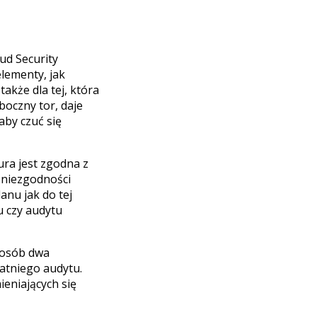
ud Security
lementy, jak
akże dla tej, która
boczny tor, daje
aby czuć się
ra jest zgodna z
 niezgodności
anu jak do tej
u czy audytu
posób dwa
tatniego audytu.
ieniających się