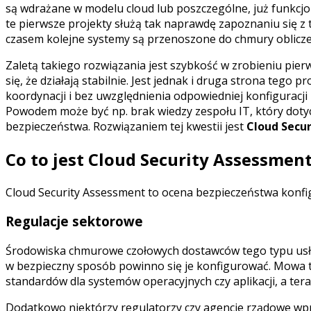
są wdrażane w modelu cloud lub poszczególne, już funkcj
te pierwsze projekty służą tak naprawdę zapoznaniu się z t
czasem kolejne systemy są przenoszone do chmury oblicze
Zaletą takiego rozwiązania jest szybkość w zrobieniu pie
się, że działają stabilnie. Jest jednak i druga strona tego
koordynacji i bez uwzględnienia odpowiedniej konfiguracj
Powodem może być np. brak wiedzy zespołu IT, który doty
bezpieczeństwa. Rozwiązaniem tej kwestii jest
Cloud Secu
Co to jest Cloud Security Assessmen
Cloud Security Assessment to ocena bezpieczeństwa konfi
Regulacje sektorowe
Środowiska chmurowe czołowych dostawców tego typu usług 
w bezpieczny sposób powinno się je konfigurować. Mowa t
standardów dla systemów operacyjnych czy aplikacji, a te
Dodatkowo niektórzy regulatorzy czy agencje rządowe wpr