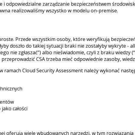
me i odpowiedzialne zarządzanie bezpieczeństwem środowi
edawna realizowaliśmy wszystko w modelu on-premise.
e proste. Przede wszystkim osoby, które weryfikują bezpiecz
 doszło do takiej sytuacji braki nie zostałyby wykryte - a
 tego nie zgłaszać”) albo nieświadomie, czyli z braku wiedzy 
nie przeprowadzić CSA trzeba mieć odpowiednie zasoby, wiedz
to w ramach Cloud Security Assessment należy wykonać następ
chnicznych
nentów
jako całości
nej oferują wiele wbudowanych narzędzi, w tym rozwiązania 