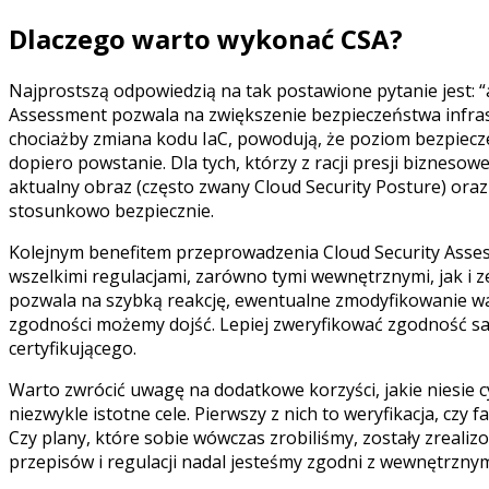
Dlaczego warto wykonać CSA?
Najprostszą odpowiedzią na tak postawione pytanie jest: “
Assessment pozwala na zwiększenie bezpieczeństwa infrast
chociażby zmiana kodu IaC, powodują, że poziom bezpieczeńs
dopiero powstanie. Dla tych, którzy z racji presji bizneso
aktualny obraz (często zwany Cloud Security Posture) oraz
stosunkowo bezpiecznie.
Kolejnym benefitem przeprowadzenia Cloud Security Assess
wszelkimi regulacjami, zarówno tymi wewnętrznymi, jak i 
pozwala na szybką reakcję, ewentualne zmodyfikowanie war
zgodności możemy dojść. Lepiej zweryfikować zgodność sa
certyfikującego.
Warto zwrócić uwagę na dodatkowe korzyści, jakie niesie 
niezwykle istotne cele. Pierwszy z nich to weryfikacja, czy
Czy plany, które sobie wówczas zrobiliśmy, zostały zrealiz
przepisów i regulacji nadal jesteśmy zgodni z wewnętrzny