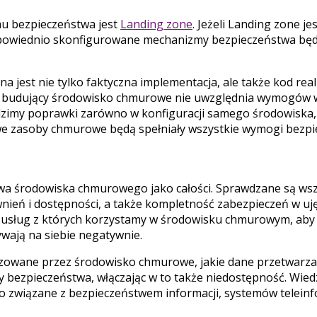
u bezpieczeństwa jest
Landing zone
. Jeżeli Landing zone j
dpowiednio skonfigurowane mechanizmy bezpieczeństwa bę
ana jest nie tylko faktyczna implementacja, ale także kod re
kod budujący środowisko chmurowe nie uwzględnia wymogów
adzimy poprawki zarówno w konfiguracji samego środowiska, 
we zasoby chmurowe będą spełniały wszystkie wymogi bezpi
wa środowiska chmurowego jako całości. Sprawdzane są wsz
nień i dostępności, a także kompletność zabezpieczeń w uj
 usług z których korzystamy w środowisku chmurowym, aby
ywają na siebie negatywnie.
izowane przez środowisko chmurowe, jakie dane przetwarzam
 bezpieczeństwa, włączając w to także niedostępność. Wied
 związane z bezpieczeństwem informacji, systemów teleinf