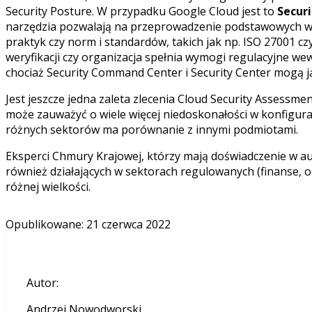
Security Posture. W przypadku Google Cloud jest to
Secur
narzędzia pozwalają na przeprowadzenie podstawowych wer
praktyk czy norm i standardów, takich jak np. ISO 27001 c
weryfikacji czy organizacja spełnia wymogi regulacyjne we
chociaż Security Command Center i Security Center mogą ją
Jest jeszcze jedna zaleta zlecenia Cloud Security Assessme
może zauważyć o wiele więcej niedoskonałości w konfigurac
różnych sektorów ma porównanie z innymi podmiotami.
Eksperci Chmury Krajowej, którzy mają doświadczenie w a
również działających w sektorach regulowanych (finanse, o
różnej wielkości.
Opublikowane
:
21 czerwca 2022
Autor
:
Andrzej Nowodworski