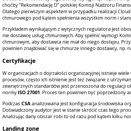
choćby “Rekomendację D” polskiej Komisji Nadzoru Finanso
Dlatego pierwszym aspektem w przypadku realizacji Cloud S
chmurowego pod kątem spełnienia wszystkim norm i stand
Przykładem wynikającym z wytycznych regulatora jest obow
nie dostawcę usług chmurowych. Aby spełnić wymogi Komi
chmurowym, aby dostawca nie miał do niego dostępu. Przyk
powinien znajdować się w chmurze innego dostawcy, np. 
Certyfikacje
W organizacjach o dojrzałości organizacyjnej istnieje wiel
procesów, często ich istnienie jest też związane z utrzym
zewnętrznych standardów jest przenoszona do regulacji ob
normy
ISO 27001
. Proces ten powinien być poprzedzony anal
Podczas
CSA
analizowana jest konfiguracja środowiska org
Doświadczony audytor jest w stanie skrócić czas tego proc
Analizując dany obszar robi to od razu pod kątem kilku no
Landing zone