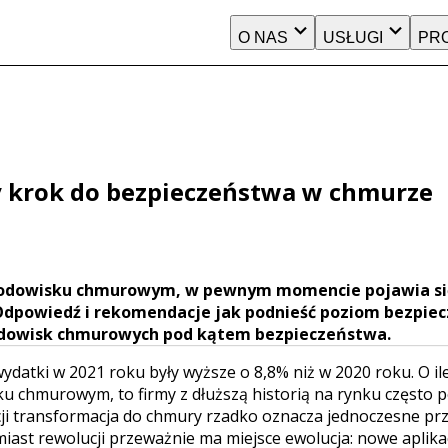
O NAS
USŁUGI
PR
y krok do bezpieczeństwa w chmurze
 środowisku chmurowym, w pewnym momencie pojawia si
Odpowiedź i rekomendacje jak podnieść poziom bezpie
rodowisk chmurowych pod kątem bezpieczeństwa.
ydatki w 2021 roku były wyższe o 8,8% niż w 2020 roku. O i
ku chmurowym, to firmy z dłuższą historią na rynku często p
ji transformacja do chmury rzadko oznacza jednoczesne prz
ast rewolucji przeważnie ma miejsce ewolucja: nowe aplikac