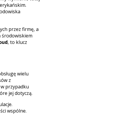
merykańskim.
rodowiska
ch przez firmę, a
a środowiskiem
oud
, to klucz
obsługę wielu
sów z
. w przypadku
re jej dotyczą.
lacje.
ści wspólne.