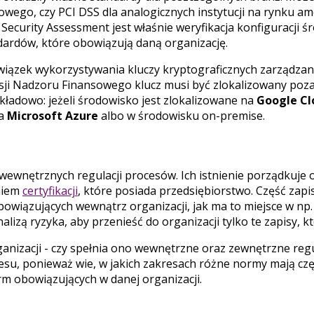
wego, czy PCI DSS dla analogicznych instytucji na rynku a
ecurity Assessment jest właśnie weryfikacja konfiguracji ś
ardów, które obowiązują daną organizację.
iązek wykorzystywania kluczy kryptograficznych zarządzany
sji Nadzoru Finansowego klucz musi być zlokalizowany poz
ładowo: jeżeli środowisko jest zlokalizowane na
Google Cl
na
Microsoft Azure
albo w środowisku on-premise.
e wewnętrznych regulacji procesów. Ich istnienie porządkuje 
aniem
certyfikacji
, które posiada przedsiębiorstwo. Część zapi
owiązujących wewnątrz organizacji, jak ma to miejsce w np
izą ryzyka, aby przenieść do organizacji tylko te zapisy, któ
anizacji - czy spełnia ono wewnętrzne oraz zewnętrzne regu
esu, ponieważ wie, w jakich zakresach różne normy mają czę
rm obowiązujących w danej organizacji.