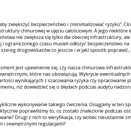
aby zwiększyć bezpieczeństwo i zminimalizować ryzyko”. Clo
ruktury chmurowej w ujęciu całościowym. A jego niektóre e
twa nie zwiększa się tylko dla obecnej infrastruktury, ale t
wej i ograniczonego czasu musieli odłożyć bezpieczeństwo na 
 szereg drogowskazów co jeszcze i w jaki sposób poprawić, 
ment jest upewnienie się, czy nasza chmurowa infrastruktu
zewnętrznymi, które nas obowiązują. Wykrycie ewentualnych
tości wynikających z szacowania ryzyka czy opracowanie pl
memu, niż dowiedzieć się o błędach podczas audytu nadzor
cykliczne wykonywanie takiego ćwiczenia. Osiągamy w ten s
 faktycznie poprawiliśmy to, co zostało znalezione podczas os
owane? Drugi z nich to weryfikacja, czy wobec nieustannie zm
mi i zewnętrznymi regulacjami?