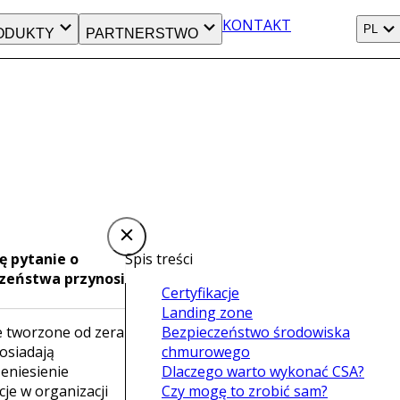
KONTAKT
PL
ODUKTY
PARTNERSTWO
ę pytanie o
Spis treści
czeństwa przynosi
Certyfikacje
Landing zone
le tworzone od zera
Bezpieczeństwo środowiska
osiadają
chmurowego
eniesienie
Dlaczego warto wykonać CSA?
je w organizacji
Czy mogę to zrobić sam?