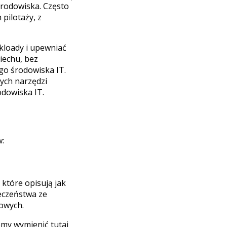
środowiska. Często
pilotaży, z
kloady i upewniać
piechu, bez
go środowiska IT.
ych narzędzi
dowiska IT.
w:
które opisują jak
ieczeństwa ze
rowych.
my wymienić tutaj