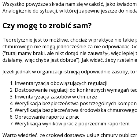
Wszystko powyższe składa nam się w całość, jako świado
Analogicznie do sytuacji, w której zapewne jeszcze do ni
Czy mogę to zrobić sam?
Teoretycznie jest to możliwe, chociaż w praktyce nie taki
chmurowego nie mogą jednocześnie za nie odpowiadać. Gdyby
(“tutaj mamy braki, ale nikt dotąd nie zauważył, więc lepiej
działamy, więc chyba jest dobrze”). Jak widać, żeby rzetel
Jeżeli jednak w organizacji istnieją odpowiednie zasoby, 
Inwentaryzacja obowiązujących regulacji
Dostosowanie regulacji do konkretnych wymagań te
Inwentaryzacja zasobów w chmurze
Weryfikacja bezpieczeństwa poszczególnych kompo
Weryfikacja bezpieczeństwa środowiska chmurowego 
Opracowanie raportu z prac
Weryfikacja wyników prac z poprzednim raportem.
Warto wiedzieć, że czołowi dostawcy usług chmury publicz