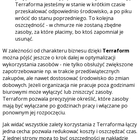
Terraforma jesteśmy w stanie w krótkim czasie
przeskalować odpowiednio środowisko, a po piku
wrócić do stanu poprzedniego. To kolejna
oszczędność - w chmurze nie zostaną zbędne
zasoby, za które płacimy, bo ktoś zapomniał je
usunąć.
W zależności od charakteru biznesu dzięki
Terraform
można pójść jeszcze o krok dalej w optymalizacji
wykorzystania zasobów - nie tylko obsłużyć zwiększone
zapotrzebowanie np. w trakcie przedświątecznych
zakupów, ale nawet dostosować środowisko do zmian
dobowych. Jeżeli organizacja nie pracuje poza godzinami
biurowymi może wyłączyć lub zniszczyć zasoby.
Terraform pozwala precyzyjnie określić, które zasoby
mają być wyłączane po godzinach pracy i włączane po
ponownym jej rozpoczęciu.
Jak widać wszystkie zalety korzystania z Terraforma łączy
jedna cecha: pozwala redukować koszty i oszczędzać czas.
Z jednej strony mogą to być oszczędności w nakładzie