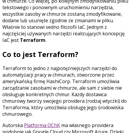
w chmurze. Co więcej, po kolejnym zmodyfikowaniu pliku
tekstowego i ponownym uruchomieniu narzędzia,
wszystkie zasoby w chmurze zostaną zmodyfikowane,
dodane lub usunięte zgodnie ze zmianami w pliku.
Właśnie to stanowi sedno filozofii IaC. Jednym z
najczęściej używanych narzędzi realizujących koncepcję
IaC jest
Terraform
.
Co to jest Terraform?
Terraform to jedno z najpotężniejszych narzędzi do
automatyzacji pracy w chmurach, stworzone przez
amerykańską firmę HashiCorp. Terraform umożliwia
zarządzanie zasobami w chmurze, ale sam z siebie nie
obsługuje konkretnych chmur. Każdy dostawca
chmurowy tworzy swojego providera (rodzaj wtyczki) do
Terraforma, który umożliwia obsługę jego środowiska
chmurowego.
Autorska
Platforma OChK
ma własnego providera
podobnie jak Google Cloud czy Microsoft Azure. Dzięki