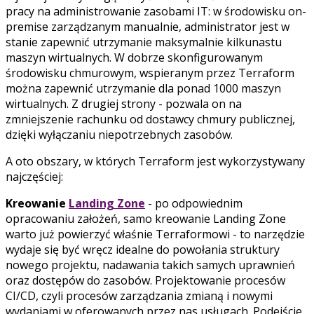
pracy na administrowanie zasobami IT: w środowisku on-
premise zarządzanym manualnie, administrator jest w
stanie zapewnić utrzymanie maksymalnie kilkunastu
maszyn wirtualnych. W dobrze skonfigurowanym
środowisku chmurowym, wspieranym przez Terraform
można zapewnić utrzymanie dla ponad 1000 maszyn
wirtualnych. Z drugiej strony - pozwala on na
zmniejszenie rachunku od dostawcy chmury publicznej,
dzięki wyłączaniu niepotrzebnych zasobów.
A oto obszary, w których Terraform jest wykorzystywany
najczęściej:
Kreowanie
Landing Zone
- po odpowiednim
opracowaniu założeń, samo kreowanie Landing Zone
warto już powierzyć właśnie Terraformowi - to narzędzie
wydaje się być wręcz idealne do powołania struktury
nowego projektu, nadawania takich samych uprawnień
oraz dostępów do zasobów. Projektowanie procesów
CI/CD, czyli procesów zarządzania zmianą i nowymi
wydaniami w oferowanych przez nas usługach. Podejście