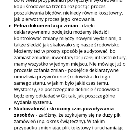
bo w wielu przypadkach po ręcznym wykreowaniu
kopii środowiska trzeba rozpocząć proces
poszukiwania błędów, niekiedy równie kosztowny,
jak pierwotny proces jego kreowania.
Pełna dokumentacja zmian
- dzięki
deklaratywnemu podejściu możemy śledzić i
kontrolować zmiany między nowymi wydaniami, a
także śledzić jak skalowało się nasze środowisko.
Możemy też w prosty sposób je audytować, bo
zamiast żmudnej inwentaryzacji całej infrastruktury,
mamy wszystko w jednym miejscu. Nie mówiąc już o
procesie cofania zmian - podejście deklaratywne
umożliwia przywrócenie środowiska do tego
samego stanu, w jakim było jakiś czas temu.
Wystarczy, że poszczególne definicje środowiska
będziemy odkładać w Git tak, jak poszczególne
wydania systemu.
Skalowalność i skrócony czas powoływania
zasobów
- załóżmy, że szykujemy się na duży pik
zamówień (np. okres świąteczny). W takim
przypadku zmieniając plik tekstowy i uruchamiając