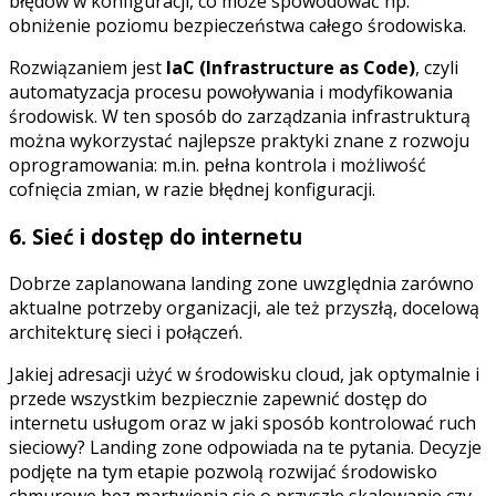
błędów w konfiguracji, co może spowodować np.
obniżenie poziomu bezpieczeństwa całego środowiska.
Rozwiązaniem jest
IaC (Infrastructure as Code)
, czyli
automatyzacja procesu powoływania i modyfikowania
środowisk. W ten sposób do zarządzania infrastrukturą
można wykorzystać najlepsze praktyki znane z rozwoju
oprogramowania: m.in. pełna kontrola i możliwość
cofnięcia zmian, w razie błędnej konfiguracji.
6. Sieć i dostęp do internetu
Dobrze zaplanowana landing zone uwzględnia zarówno
aktualne potrzeby organizacji, ale też przyszłą, docelową
architekturę sieci i połączeń.
Jakiej adresacji użyć w środowisku cloud, jak optymalnie i
przede wszystkim bezpiecznie zapewnić dostęp do
internetu usługom oraz w jaki sposób kontrolować ruch
sieciowy? Landing zone odpowiada na te pytania. Decyzje
podjęte na tym etapie pozwolą rozwijać środowisko
chmurowe bez martwienia się o przyszłe skalowanie czy