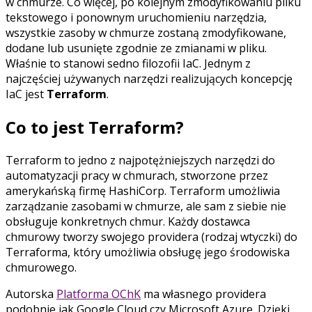
w chmurze. Co więcej, po kolejnym zmodyfikowaniu pliku
tekstowego i ponownym uruchomieniu narzędzia,
wszystkie zasoby w chmurze zostaną zmodyfikowane,
dodane lub usunięte zgodnie ze zmianami w pliku.
Właśnie to stanowi sedno filozofii IaC. Jednym z
najczęściej używanych narzędzi realizujących koncepcję
IaC jest
Terraform
.
Co to jest Terraform?
Terraform to jedno z najpotężniejszych narzędzi do
automatyzacji pracy w chmurach, stworzone przez
amerykańską firmę HashiCorp. Terraform umożliwia
zarządzanie zasobami w chmurze, ale sam z siebie nie
obsługuje konkretnych chmur. Każdy dostawca
chmurowy tworzy swojego providera (rodzaj wtyczki) do
Terraforma, który umożliwia obsługę jego środowiska
chmurowego.
Autorska
Platforma OChK
ma własnego providera
podobnie jak Google Cloud czy Microsoft Azure. Dzięki