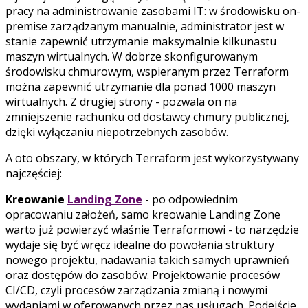
pracy na administrowanie zasobami IT: w środowisku on-
premise zarządzanym manualnie, administrator jest w
stanie zapewnić utrzymanie maksymalnie kilkunastu
maszyn wirtualnych. W dobrze skonfigurowanym
środowisku chmurowym, wspieranym przez Terraform
można zapewnić utrzymanie dla ponad 1000 maszyn
wirtualnych. Z drugiej strony - pozwala on na
zmniejszenie rachunku od dostawcy chmury publicznej,
dzięki wyłączaniu niepotrzebnych zasobów.
A oto obszary, w których Terraform jest wykorzystywany
najczęściej:
Kreowanie
Landing Zone
- po odpowiednim
opracowaniu założeń, samo kreowanie Landing Zone
warto już powierzyć właśnie Terraformowi - to narzędzie
wydaje się być wręcz idealne do powołania struktury
nowego projektu, nadawania takich samych uprawnień
oraz dostępów do zasobów. Projektowanie procesów
CI/CD, czyli procesów zarządzania zmianą i nowymi
wydaniami w oferowanych przez nas usługach. Podejście