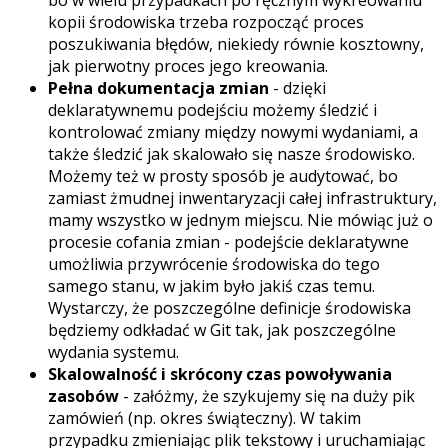
bo w wielu przypadkach po ręcznym wykreowaniu
kopii środowiska trzeba rozpocząć proces
poszukiwania błędów, niekiedy równie kosztowny,
jak pierwotny proces jego kreowania.
Pełna dokumentacja zmian
- dzięki
deklaratywnemu podejściu możemy śledzić i
kontrolować zmiany między nowymi wydaniami, a
także śledzić jak skalowało się nasze środowisko.
Możemy też w prosty sposób je audytować, bo
zamiast żmudnej inwentaryzacji całej infrastruktury,
mamy wszystko w jednym miejscu. Nie mówiąc już o
procesie cofania zmian - podejście deklaratywne
umożliwia przywrócenie środowiska do tego
samego stanu, w jakim było jakiś czas temu.
Wystarczy, że poszczególne definicje środowiska
będziemy odkładać w Git tak, jak poszczególne
wydania systemu.
Skalowalność i skrócony czas powoływania
zasobów
- załóżmy, że szykujemy się na duży pik
zamówień (np. okres świąteczny). W takim
przypadku zmieniając plik tekstowy i uruchamiając