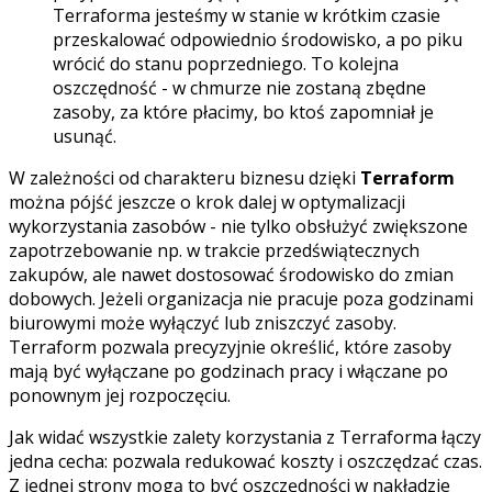
Terraforma jesteśmy w stanie w krótkim czasie
przeskalować odpowiednio środowisko, a po piku
wrócić do stanu poprzedniego. To kolejna
oszczędność - w chmurze nie zostaną zbędne
zasoby, za które płacimy, bo ktoś zapomniał je
usunąć.
W zależności od charakteru biznesu dzięki
Terraform
można pójść jeszcze o krok dalej w optymalizacji
wykorzystania zasobów - nie tylko obsłużyć zwiększone
zapotrzebowanie np. w trakcie przedświątecznych
zakupów, ale nawet dostosować środowisko do zmian
dobowych. Jeżeli organizacja nie pracuje poza godzinami
biurowymi może wyłączyć lub zniszczyć zasoby.
Terraform pozwala precyzyjnie określić, które zasoby
mają być wyłączane po godzinach pracy i włączane po
ponownym jej rozpoczęciu.
Jak widać wszystkie zalety korzystania z Terraforma łączy
jedna cecha: pozwala redukować koszty i oszczędzać czas.
Z jednej strony mogą to być oszczędności w nakładzie