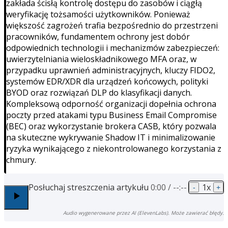
zakłada ścisłą kontrolę dostępu do zasobów i ciągłą
weryfikację tożsamości użytkowników. Ponieważ
większość zagrożeń trafia bezpośrednio do przestrzeni
pracowników, fundamentem ochrony jest dobór
odpowiednich technologii i mechanizmów zabezpieczeń:
uwierzytelniania wieloskładnikowego MFA oraz, w
przypadku uprawnień administracyjnych, kluczy FIDO2,
systemów EDR/XDR dla urządzeń końcowych, polityki
BYOD oraz rozwiązań DLP do klasyfikacji danych.
Kompleksową odporność organizacji dopełnia ochrona
poczty przed atakami typu Business Email Compromise
(BEC) oraz wykorzystanie brokera CASB, który pozwala
na skuteczne wykrywanie Shadow IT i minimalizowanie
ryzyka wynikającego z niekontrolowanego korzystania z
chmury.
Posłuchaj streszczenia artykułu
0:00
/
--:--
1
x
-
+
Audio wygenerowane przez AI (ElevenLabs). Może zawierać błędy.