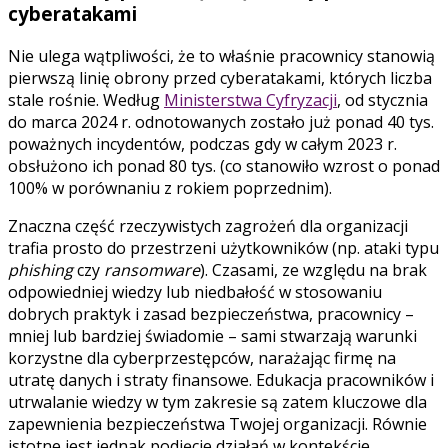
cyberatakami
Nie ulega wątpliwości, że to właśnie pracownicy stanowią
pierwszą linię obrony przed cyberatakami, których liczba
stale rośnie. Według
Ministerstwa Cyfryzacji
, od stycznia
do marca 2024 r. odnotowanych zostało już ponad 40 tys.
poważnych incydentów, podczas gdy w całym 2023 r.
obsłużono ich ponad 80 tys. (co stanowiło wzrost o ponad
100% w porównaniu z rokiem poprzednim).
Znaczna część rzeczywistych zagrożeń dla organizacji
trafia prosto do przestrzeni użytkowników (np. ataki typu
phishing
czy
ransomware
). Czasami, ze względu na brak
odpowiedniej wiedzy lub niedbałość w stosowaniu
dobrych praktyk i zasad bezpieczeństwa, pracownicy –
mniej lub bardziej świadomie – sami stwarzają warunki
korzystne dla cyberprzestępców, narażając firmę na
utratę danych i straty finansowe. Edukacja pracowników i
utrwalanie wiedzy w tym zakresie są zatem kluczowe dla
zapewnienia bezpieczeństwa Twojej organizacji. Równie
istotne jest jednak podjęcie działań w kontekście