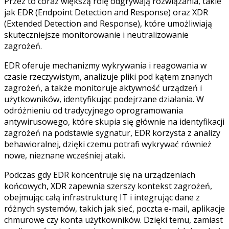
Przez to coraz większą rolę odgrywają rozwiązania, takie
jak EDR (Endpoint Detection and Response) oraz XDR
(Extended Detection and Response), które umożliwiają
skuteczniejsze monitorowanie i neutralizowanie
zagrożeń.
EDR oferuje mechanizmy wykrywania i reagowania w
czasie rzeczywistym, analizuje pliki pod kątem znanych
zagrożeń, a także monitoruje aktywność urządzeń i
użytkowników, identyfikując podejrzane działania. W
odróżnieniu od tradycyjnego oprogramowania
antywirusowego, które skupia się głównie na identyfikacji
zagrożeń na podstawie sygnatur, EDR korzysta z analizy
behawioralnej, dzięki czemu potrafi wykrywać również
nowe, nieznane wcześniej ataki.
Podczas gdy EDR koncentruje się na urządzeniach
końcowych, XDR zapewnia szerszy kontekst zagrożeń,
obejmując całą infrastrukturę IT i integrując dane z
różnych systemów, takich jak sieć, poczta e-mail, aplikacje
chmurowe czy konta użytkowników. Dzięki temu, zamiast