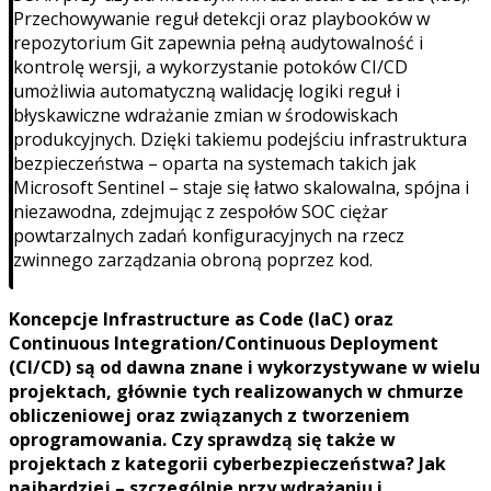
Przechowywanie reguł detekcji oraz playbooków w
repozytorium Git zapewnia pełną audytowalność i
kontrolę wersji, a wykorzystanie potoków CI/CD
umożliwia automatyczną walidację logiki reguł i
błyskawiczne wdrażanie zmian w środowiskach
produkcyjnych. Dzięki takiemu podejściu infrastruktura
bezpieczeństwa – oparta na systemach takich jak
Microsoft Sentinel – staje się łatwo skalowalna, spójna i
niezawodna, zdejmując z zespołów SOC ciężar
powtarzalnych zadań konfiguracyjnych na rzecz
zwinnego zarządzania obroną poprzez kod.
Koncepcje Infrastructure as Code (IaC) oraz
Continuous Integration/Continuous Deployment
(CI/CD) są od dawna znane i wykorzystywane w wielu
projektach, głównie tych realizowanych w chmurze
obliczeniowej oraz związanych z tworzeniem
oprogramowania. Czy sprawdzą się także w
projektach z kategorii cyberbezpieczeństwa? Jak
najbardziej – szczególnie przy wdrażaniu i