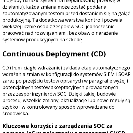
mogłaby narazić system na nieplanowaną przerwę w
działaniu), każda zmiana może zostać poddana
zautomatyzowanym testom przed dostaniem się na gałąź
produkcyjną. Ta dodatkowa warstwa kontroli pozwala
większej liczbie osób z zespołów SOC jednocześnie
pracować nad rozwiązaniami, bez obaw o narażenie
systemów produkcyjnych na szkodę.
Continuous Deployment (CD)
CD (tłum. ciągłe wdrażanie) zakłada etap automatycznego
wdrażania zmian w konfiguracji do systemów SIEM i SOAR
zaraz po przejściu testów opisanych w paragrafie wyżej i
potencjalnych testów akceptacyjnych prowadzonych
przez zespół inżynierów SOC. Dzięki takiej budowie
procesu, wszelkie zmiany, aktualizacje lub nowe reguły są
szybko i w kontrolowany sposób wprowadzane do
środowiska.
Kluczowe korzyści z zarządzania SOC za