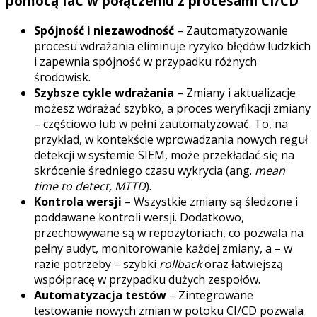
pomocą IaC w połączeniu z procesami CI/CD
Spójność i niezawodność
– Zautomatyzowanie
procesu wdrażania eliminuje ryzyko błędów ludzkich
i zapewnia spójność w przypadku różnych
środowisk.
Szybsze cykle wdrażania
– Zmiany i aktualizacje
możesz wdrażać szybko, a proces weryfikacji zmiany
– częściowo lub w pełni zautomatyzować. To, na
przykład, w kontekście wprowadzania nowych reguł
detekcji w systemie SIEM, może przekładać się na
skrócenie średniego czasu wykrycia (ang.
mean
time to detect, MTTD
).
Kontrola wersji
– Wszystkie zmiany są śledzone i
poddawane kontroli wersji. Dodatkowo,
przechowywane są w repozytoriach, co pozwala na
pełny audyt, monitorowanie każdej zmiany, a – w
razie potrzeby – szybki
rollback
oraz łatwiejszą
współpracę w przypadku dużych zespołów.
Automatyzacja testów
– Zintegrowane
testowanie nowych zmian w potoku CI/CD pozwala