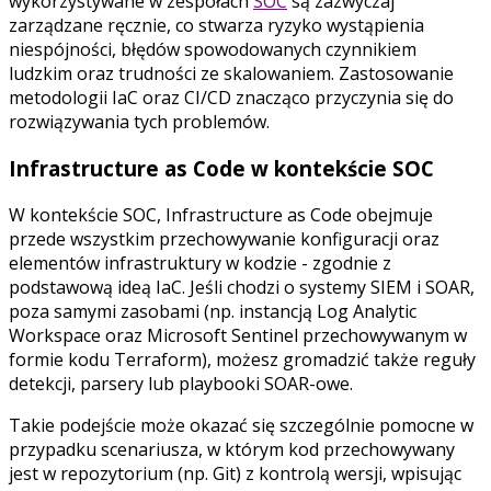
wykorzystywane w zespołach
SOC
są zazwyczaj
zarządzane ręcznie, co stwarza ryzyko wystąpienia
niespójności, błędów spowodowanych czynnikiem
ludzkim oraz trudności ze skalowaniem. Zastosowanie
metodologii IaC oraz CI/CD znacząco przyczynia się do
rozwiązywania tych problemów.
Infrastructure as Code w kontekście SOC
W kontekście SOC, Infrastructure as Code obejmuje
przede wszystkim przechowywanie konfiguracji oraz
elementów infrastruktury w kodzie - zgodnie z
podstawową ideą IaC. Jeśli chodzi o systemy SIEM i SOAR,
poza samymi zasobami (np. instancją Log Analytic
Workspace oraz Microsoft Sentinel przechowywanym w
formie kodu Terraform), możesz gromadzić także reguły
detekcji, parsery lub playbooki SOAR-owe.
Takie podejście może okazać się szczególnie pomocne w
przypadku scenariusza, w którym kod przechowywany
jest w repozytorium (np. Git) z kontrolą wersji, wpisując