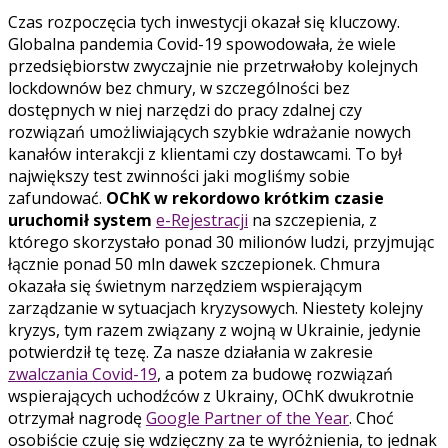
Czas rozpoczęcia tych inwestycji okazał się kluczowy.
Globalna pandemia Covid-19 spowodowała, że wiele
przedsiębiorstw zwyczajnie nie przetrwałoby kolejnych
lockdownów bez chmury, w szczególności bez
dostępnych w niej narzędzi do pracy zdalnej czy
rozwiązań umożliwiających szybkie wdrażanie nowych
kanałów interakcji z klientami czy dostawcami. To był
największy test zwinności jaki mogliśmy sobie
zafundować.
OChK w rekordowo krótkim czasie
uruchomił system
e-Rejestracji
na szczepienia, z
którego skorzystało ponad 30 milionów ludzi, przyjmując
łącznie ponad 50 mln dawek szczepionek. Chmura
okazała się świetnym narzędziem wspierającym
zarządzanie w sytuacjach kryzysowych. Niestety kolejny
kryzys, tym razem związany z wojną w Ukrainie, jedynie
potwierdził tę tezę. Za nasze działania w zakresie
zwalczania Covid-19
, a potem za budowę rozwiązań
wspierających uchodźców z Ukrainy, OChK dwukrotnie
otrzymał nagrodę
Google Partner of the Year
. Choć
osobiście czuję się wdzięczny za te wyróżnienia, to jednak