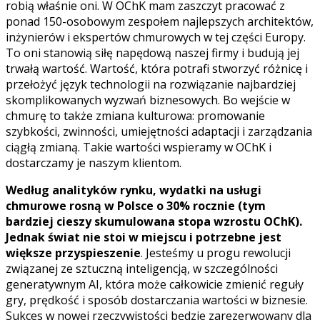
robią właśnie oni. W OChK mam zaszczyt pracować z
ponad 150-osobowym zespołem najlepszych architektów,
inżynierów i ekspertów chmurowych w tej części Europy.
To oni stanowią siłę napędową naszej firmy i budują jej
trwałą wartość. Wartość, która potrafi stworzyć różnicę i
przełożyć język technologii na rozwiązanie najbardziej
skomplikowanych wyzwań biznesowych. Bo wejście w
chmurę to także zmiana kulturowa: promowanie
szybkości, zwinności, umiejętności adaptacji i zarządzania
ciągłą zmianą. Takie wartości wspieramy w OChK i
dostarczamy je naszym klientom.
Według analityków rynku, wydatki na usługi
chmurowe rosną w Polsce o 30% rocznie (tym
bardziej cieszy skumulowana stopa wzrostu OChK).
Jednak świat nie stoi w miejscu i potrzebne jest
większe przyspieszenie
. Jesteśmy u progu rewolucji
związanej ze sztuczną inteligencją, w szczególności
generatywnym AI, która może całkowicie zmienić reguły
gry, prędkość i sposób dostarczania wartości w biznesie.
Sukces w nowej rzeczywistości będzie zarezerwowany dla