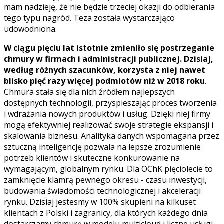
mam nadzieję, że nie będzie trzeciej okazji do odbierania
tego typu nagród. Teza została wystarczająco
udowodniona.
W ciągu pięciu lat istotnie zmieniło się postrzeganie
chmury w firmach i administracji publicznej. Dzisiaj,
według różnych szacunków, korzysta z niej nawet
blisko pięć razy więcej podmiotów niż w 2018 roku
.
Chmura stała się dla nich źródłem najlepszych
dostępnych technologii, przyspieszając proces tworzenia
i wdrażania nowych produktów i usług. Dzięki niej firmy
mogą efektywniej realizować swoje strategie ekspansji i
skalowania biznesu. Analityka danych wspomagana przez
sztuczną inteligencję pozwala na lepsze zrozumienie
potrzeb klientów i skuteczne konkurowanie na
wymagającym, globalnym rynku. Dla OChK pięciolecie to
zamknięcie klamrą pewnego okresu - czasu inwestycji,
budowania świadomości technologicznej i akceleracji
rynku. Dzisiaj jestesmy w 100% skupieni na kilkuset
klientach z Polski i zagranicy, dla których każdego dnia
dostarczamy chmurę w modelu multicloud i liczne usługi