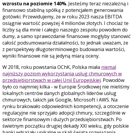
wzrostu na poziomie 140%
. Jesteśmy teraz niezależną i
finansowo stabilną spółką z potencjałem generowania
gotówki. Przewidujemy, że w roku 2023 nasza EBITDA
osiągnie wartość powyżej 4 milionów złotych. I chociaż te
liczby są dla mnie i całego naszego zespołu powodem do
dumy, a samo sprawozdanie finansowe mogłyby stanowić
całość podsumowania działalności, to jednak uważam, że
z perspektywy długoterminowego budowania wartości,
wyniki finansowe nie są jedyną miarą oceny.
W 2018, roku powstania OChK, Polska miała
niemal
najniższy poziom wykorzystania usług chmurowych w
przedsiębiorstwach w całej Unii Europejskiej
. Powodów
było co najmniej kilka - w Europie Środkowej nie mieliśmy
lokalnych centrów danych globalnych liderów usług
chmurowych, takich jak Google, Microsoft i AWS. Na
rynku brakowało odpowiednich kompetencji, a otoczenie
regulacyjne nie sprzyjało adopcji chmury, szczególnie w
sektorze finansowym i dużych przedsiębiorstwach. Po
świetnym początku drugiej dekady XXI wieku, gdy polskie
banki wdrażały unikalne w skali świata rozwiązania