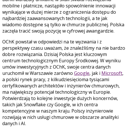
mobilne i płatnicze, nastąpiło spowolnienie innowacji
wynikające w dużej mierze z ograniczenia dostępu do
najbardziej zaawansowanych technologii, a te jak
wiadomo dostępne są tylko w chmurze publicznej. Polska
zaczęła tracić swoją pozycję w cyfrowej awangardzie.
OChK powstał w odpowiedzi na te wyzwania i z
perspektywy czasu uważam, że znaleźliśmy na nie bardzo
dobre rozwiązania. Dzisiaj Polska jest kluczowym
centrum technologicznym Europy Środkowej. W wyniku
umów inwestycyjnych z OChK, swoje centra danych
uruchomił w Warszawie zarówno
Google
, jak i
Microsoft
,
a polski rynek pracy, z kilkudziesięcioma tysiącami
certyfikowanych architektów i inżynierów chmurowych,
ma największy potencjał technologiczny w Europie.
Potwierdzają to kolejne inwestycje dużych koncernów,
takich jak Snowflake czy Google, w ich centra
kompetencyjne w naszym kraju. Polscy inżynierowie
rozwijają w nich usługi chmurowe w obszarze analityki
danych i AI.