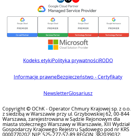
Kodeks etyki
Polityka prywatności
RODO
Informacje prawne
Bezpieczeństwo - Certyfikaty
Newsletter
Glosariusz
Copyright © OChK - Operator Chmury Krajowej sp. z o.o.
z siedzibą w Warszawie przy ul. Grzybowskiej 62, 00-844
Warszawa, zarejestrowana w Sądzie Rejonowym dla
miasta stołecznego Warszawy w Warszawie, XIII Wydział
Gospodarczy Krajowego Rejestru Sądowego pod nr KRS
0000770202; NIP: 525-277-57-89 REGON: 382039032;