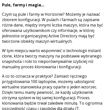
Pule, farmy i magia…
Czym są pule i farmy w Horizonie? Możemy je nazwać
zbiorem konfiguracji. W pulach i farmach są zapisane
różne dane, między innymi liczba maszyn, która ma być
oferowana użytkownikom czy informacje, w której
jednostce organizacyjnej Active Directory mają być
tworzone obiekty maszyn wirtualnych.
W tym miejscu warto wspomnieć o technologii instant
clone, która tworzy maszyny na podstawie wybranego
snapshota i robi to nieporównywalnie szybciej niż
manualny proces klonowania i konfiguracji.
A co to oznacza w praktyce? Zamiast ręcznego
przygotowania 100 laptopów, możemy udostępnić
wirtualne stanowiska pracy oparte o jeden wzorzec.
Dzięki temu mamy pewność, że każdy użytkownik
otrzyma system w tej samej konfiguracji. Proces
klonowania będzie trwał zaledwie minutę. To ogromna
oszczędność czasu i zasobów dla działu IT.