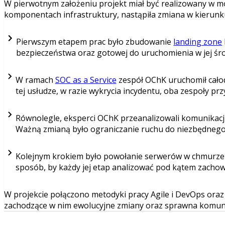
W pierwotnym założeniu projekt miał być realizowany w mode
komponentach infrastruktury, nastąpiła zmiana w kierun
Pierwszym etapem prac było zbudowanie
landing zone
bezpieczeństwa oraz gotowej do uruchomienia w jej śr
W ramach
SOC as a Service
zespół OChK uruchomił cało
tej usłudze, w razie wykrycia incydentu, oba zespoły p
Równolegle, eksperci OChK przeanalizowali komunikację 
Ważną zmianą było ograniczanie ruchu do niezbędnego 
Kolejnym krokiem było powołanie serwerów w chmurze i
sposób, by każdy jej etap analizować pod kątem zachowan
W projekcie połączono metodyki pracy Agile i DevOps ora
zachodzące w nim ewolucyjne zmiany oraz sprawna komuni