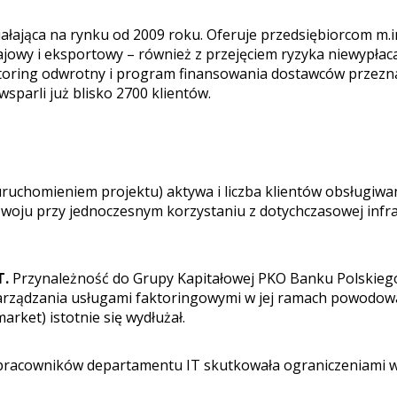
łająca na rynku od 2009 roku. Oferuje przedsiębiorcom m.in
jowy i eksportowy – również z przejęciem ryzyka niewypłaca
ktoring odwrotny i program finansowania dostawców przezn
sparli już blisko 2700 klientów.
ruchomieniem projektu) aktywa i liczba klientów obsługiwan
oju przy jednoczesnym korzystaniu z dotychczasowej infras
T.
Przynależność do Grupy Kapitałowej PKO Banku Polskiego
zarządzania usługami faktoringowymi w jej ramach powodował
rket) istotnie się wydłużał.
 pracowników departamentu IT skutkowała ograniczeniami w