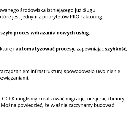
owanego środowiska istniejącego już długu
 które jest jednym z priorytetów PKO Faktoring.
eszyło proces wdrażania nowych usług
.
kturę i
automatyzować procesy
, zapewniając
szybkość,
 zarządzaniem infrastrukturą spowodowało uwolnienie
związaniami.
z OChK mogliśmy zrealizować migrację, ucząc się chmury
ła. Można powiedzieć, że właśnie zaczynamy budować