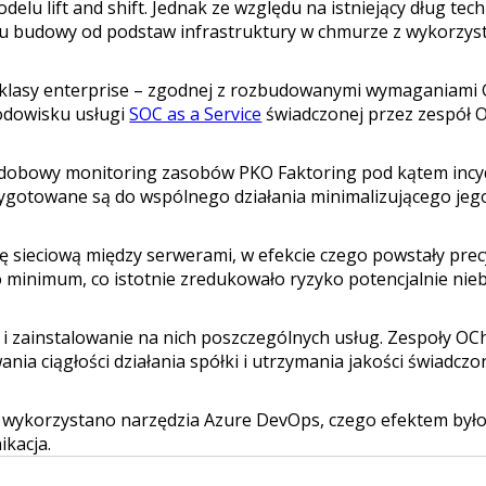
lu lift and shift. Jednak ze względu na istniejący dług tec
ku budowy od podstaw infrastruktury w chmurze z wykorzys
klasy enterprise – zgodnej z rozbudowanymi wymaganiami 
odowisku usługi
SOC as a Service
świadczonej przez zespół 
dobowy monitoring zasobów PKO Faktoring pod kątem incyd
rzygotowane są do wspólnego działania minimalizującego jego
sieciową między serwerami, w efekcie czego powstały precyz
minimum, co istotnie zredukowało ryzyko potencjalnie nie
 zainstalowanie na nich poszczególnych usług. Zespoły OCh
ia ciągłości działania spółki i utrzymania jakości świadczo
z wykorzystano narzędzia Azure DevOps, czego efektem był
kacja.