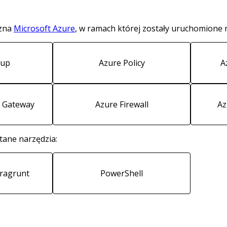
czna
Microsoft Azure
, w ramach której zostały uruchomione 
kup
Azure Policy
A
n Gateway
Azure Firewall
Az
tane narzędzia:
rragrunt
PowerShell