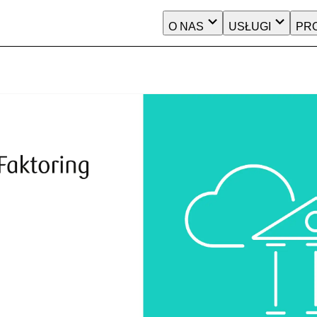
O NAS
USŁUGI
PR