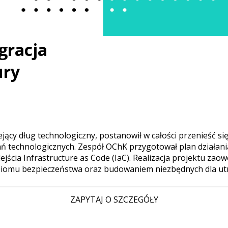
racja 

ury
iejący dług technologiczny, postanowił w całości przenieść 
ń technologicznych. Zespół OChK przygotował plan działani
jścia Infrastructure as Code (IaC). Realizacja projektu za
oziomu bezpieczeństwa oraz budowaniem niezbędnych dla ut
ZAPYTAJ O SZCZEGÓŁY