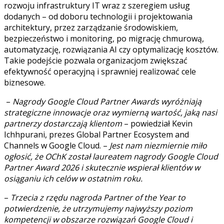
rozwoju infrastruktury IT wraz z szeregiem usług
dodanych – od doboru technologii i projektowania
architektury, przez zarządzanie środowiskiem,
bezpieczeństwo i monitoring, po migrację chmurową,
automatyzację, rozwiązania AI czy optymalizację kosztów.
Takie podejście pozwala organizacjom zwiększać
efektywność operacyjną i sprawniej realizować cele
biznesowe.
–
Nagrody Google Cloud Partner Awards wyróżniają
strategiczne innowacje oraz wymierną wartość, jaką nasi
partnerzy dostarczają klientom
– powiedział Kevin
Ichhpurani, prezes Global Partner Ecosystem and
Channels w Google Cloud. –
Jest nam niezmiernie miło
ogłosić, że OChK został laureatem nagrody Google Cloud
Partner Award 2026 i skutecznie wspierał klientów w
osiąganiu ich celów w ostatnim roku.
–
Trzecia z rzędu
nagroda Partner of the Year to
potwierdzenie, że utrzymujemy najwyższy poziom
kompetencji w obszarze rozwiązań Google Cloud i