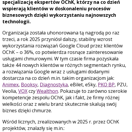
specjalizację ekspertów OChK, którzy na co dzień
wspierają klientów w doskonaleniu procesów
biznesowych dzięki wykorzystaniu najnowszych
technologii.
Organizacja została uhonorowana tą nagrodą po raz
trzeci, a rok 2025 przyniósł dalszy, stabilny wzrost
wykorzystania rozwiązań Google Cloud przez klientów
OChK – o 36%, co potwierdza rosnące zainteresowanie
usługami chmurowymi. W tym czasie firma pozyskała
także 44 nowych klientów w różnych segmentach rynku,
a rozwiązania Google wraz z usługami dodanymi
dostarcza na co dzień m.in. takim organizacjom jak:
Animex
,
Booksy
,
Diagnostyka
, eBilet, eSky,
PKO BP
, PZU,
Veolia,
VOX
czy
Wealthon
. Pokazuje to zarówno szerokie
kompetencje zespołu OChK, jak i fakt, że firmy różnej
wielkości oraz z wielu branż skutecznie skalują swój
biznes dzięki chmurze.
Wśród licznych, zrealizowanych w 2025 r. przez OChK
projektów, znalazły się m.in.: