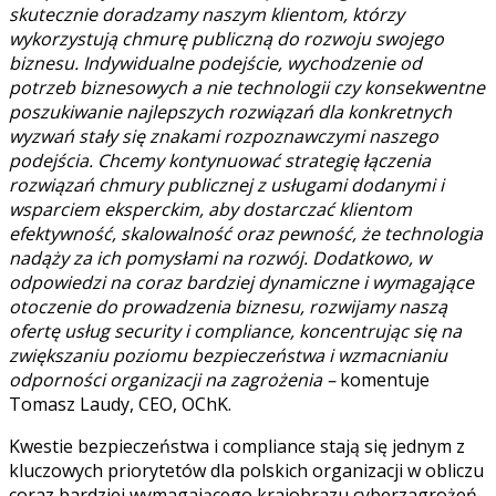
skutecznie doradzamy naszym klientom, którzy
wykorzystują chmurę publiczną do rozwoju swojego
biznesu. Indywidualne podejście, wychodzenie od
potrzeb biznesowych a nie technologii czy konsekwentne
poszukiwanie najlepszych rozwiązań dla konkretnych
wyzwań stały się znakami rozpoznawczymi naszego
podejścia. Chcemy kontynuować strategię łączenia
rozwiązań chmury publicznej z usługami dodanymi i
wsparciem eksperckim, aby dostarczać klientom
efektywność, skalowalność oraz pewność, że technologia
nadąży za ich pomysłami na rozwój. Dodatkowo, w
odpowiedzi na coraz bardziej dynamiczne i wymagające
otoczenie do prowadzenia biznesu, rozwijamy naszą
ofertę usług security i compliance, koncentrując się na
zwiększaniu poziomu bezpieczeństwa i wzmacnianiu
odporności organizacji na zagrożenia –
komentuje
Tomasz Laudy, CEO, OChK.
Kwestie bezpieczeństwa i compliance stają się jednym z
kluczowych priorytetów dla polskich organizacji w obliczu
coraz bardziej wymagającego krajobrazu cyberzagrożeń.