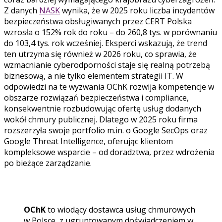
Z danych
NASK
wynika, że w 2025 roku liczba incydentów
bezpieczeństwa obsługiwanych przez CERT Polska
wzrosła o 152% rok do roku – do 260,8 tys. w porównaniu
do 103,4 tys. rok wcześniej. Eksperci wskazują, że trend
ten utrzyma się również w 2026 roku, co sprawia, że
wzmacnianie cyberodporności staje się realną potrzebą
biznesową, a nie tylko elementem strategii IT. W
odpowiedzi na te wyzwania OChK rozwija kompetencje w
obszarze rozwiązań bezpieczeństwa i compliance,
konsekwentnie rozbudowując ofertę usług dodanych
wokół chmury publicznej. Dlatego w 2025 roku firma
rozszerzyła swoje portfolio m.in. o Google SecOps oraz
Google Threat Intelligence, oferując klientom
kompleksowe wsparcie – od doradztwa, przez wdrożenia
po bieżące zarządzanie.
OChK
to wiodący dostawca usług chmurowych
w Polsce, z ugruntowanym doświadczeniem w